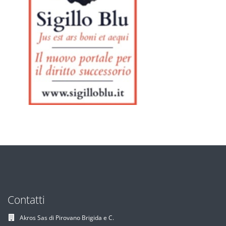
Contatti
Akros Sas di Pirovano Brigida e C.