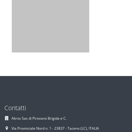
Contatti
Akros Sas di Pirovano Brigida e C.
Via Provinciale Nord n. 1 - 23837 - Taceno (LC), ITALIA