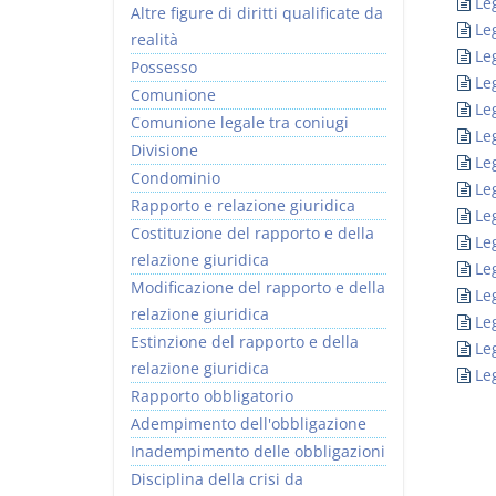
Le
Altre figure di diritti qualificate da
Le
realità
Le
Possesso
Le
Comunione
Le
Comunione legale tra coniugi
Le
Divisione
Le
Condominio
Le
Rapporto e relazione giuridica
Le
Costituzione del rapporto e della
Le
relazione giuridica
Le
Modificazione del rapporto e della
Le
relazione giuridica
Le
Estinzione del rapporto e della
Le
relazione giuridica
Le
Rapporto obbligatorio
Adempimento dell'obbligazione
Inadempimento delle obbligazioni
Disciplina della crisi da