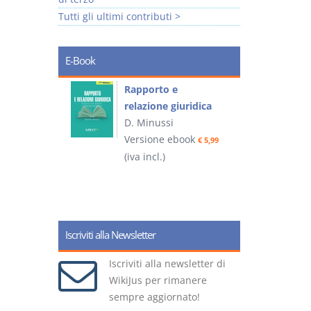
Tutti gli ultimi contributi >
E-Book
 e
Rapporto e
I
relazione giuridica
D. Minussi
ook
Versione ebook
(
€ 4,19
€ 5,99
(iva incl.)
Iscriviti alla Newsletter
Iscriviti alla newsletter di
WikiJus per rimanere
sempre aggiornato!