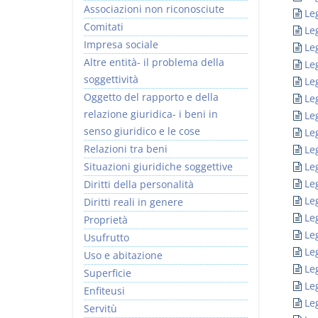
Associazioni non riconosciute
Le
Comitati
Le
Impresa sociale
Le
Altre entità- il problema della
Le
soggettività
Le
I Vincoli Preliminari
Oggetto del rapporto e della
Le
relazione giuridica- i beni in
Le
D. Minussi
senso giuridico e le cose
Le
Versione ebook
€ 4,19
Relazioni tra beni
Le
(iva incl.)
Situazioni giuridiche soggettive
Le
Le
Diritti della personalità
Le
Diritti reali in genere
Le
Proprietà
Le
Usufrutto
Le
Uso e abitazione
Le
Superficie
Le
Enfiteusi
Le
Servitù