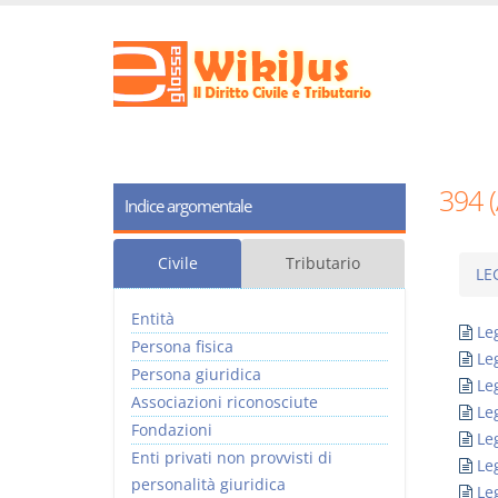
394 
Indice argomentale
Civile
Tributario
LE
Entità
Le
Persona fisica
Le
Persona giuridica
Le
Associazioni riconosciute
Le
Fondazioni
Le
Enti privati non provvisti di
Le
personalità giuridica
Le