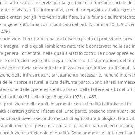
mi di attrezzature e servizi per la gestione e la funzione sociale del
entri di visite, uffici informativi, aree di campeggio, attività agrotur
izzi e criteri per gli interventi sulla flora, sulla fauna e sull'ambient
e in genere (Comma così modificato dall'art. 2, comma 30, L. 9 dic
 426).
 suddivide il territorio in base al diverso grado di protezione, prev
ve integrali nelle quali l'ambiente naturale è conservato nella sua in
ve generali orientate, nelle quali è vietato costruire nuove opere edi
 le costruzioni esistenti, eseguire opere di trasformazione del terri
essere tuttavia consentite le utilizzazioni produttive tradizionali, l
zione delle infrastrutture strettamente necessarie, nonché interven
e delle risorse naturali a cura dell'Ente parco. Sono altresì ammes
enzione delle opere esistenti, ai sensi delle lettere a) e b) del pri
ll'articolo 31 della legge 5 agosto 1978, n. 457;
di protezione nelle quali, in armonia con le finalità istitutive ed in
tà ai criteri generali fissati dall'Ente parco, possono continuare, 
tradizionali ovvero secondo metodi di agricoltura biologica, le attivi
storali nonché di pesca e raccolta di prodotti naturali, ed è incorag
 produzione artigianale di qualità. Sono ammessi gli interventi aut