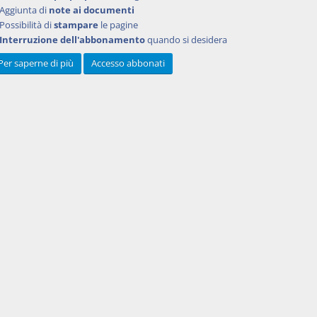
cazione.
Aggiunta di
note ai documenti
l
Possibilità di
stampare
le pagine
onti
Interruzione dell'abbonamento
quando si desidera
Per saperne di più
Accesso abbonati