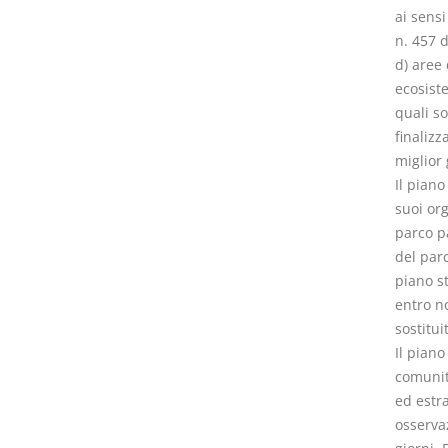
ai sensi
n. 457 d
d) aree
ecosist
quali so
finalizz
miglior 
Il piano
suoi org
parco pa
del parc
piano st
entro n
sostitui
Il piano
comunit
ed estr
osservaz