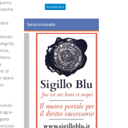
 parco,
Iscriviti ora
istiche;
e
embre
Servizi innovativi
edendo:
tegrità;
lizie,
torio.
a
ti di
se opere
mo
secondo
tà agro-
giata
orizzati