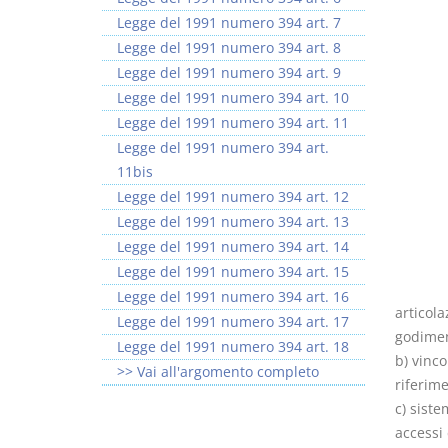
Legge del 1991 numero 394 art. 7
Legge del 1991 numero 394 art. 8
Legge del 1991 numero 394 art. 9
Legge del 1991 numero 394 art. 10
Legge del 1991 numero 394 art. 11
I Vincoli Preliminari
Usufrutto Uso e
Legge del 1991 numero 394 art.
Abitazione
11bis
D. Minussi
D. Minussi
Legge del 1991 numero 394 art. 12
Versione ebook
Versione ebook
€ 4,19
€ 4,19
Legge del 1991 numero 394 art. 13
(iva incl.)
(iva incl.)
Legge del 1991 numero 394 art. 14
Legge del 1991 numero 394 art. 15
Legge del 1991 numero 394 art. 16
articola
Legge del 1991 numero 394 art. 17
godimen
Legge del 1991 numero 394 art. 18
b) vinco
>> Vai all'argomento completo
riferime
c) siste
accessi 