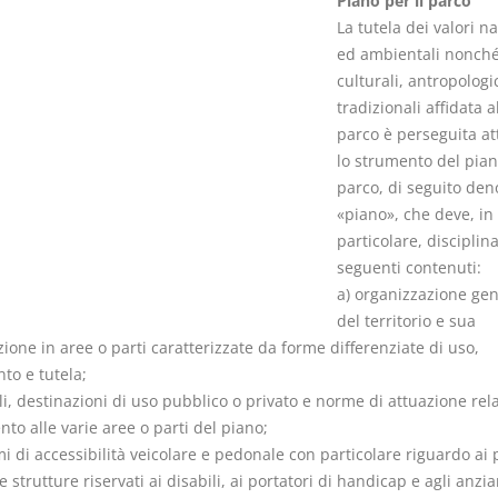
Piano per il parco
La tutela dei valori na
ed ambientali nonché 
culturali, antropologi
tradizionali affidata a
parco è perseguita at
Prescrizione e
Rapporto e
lo strumento del pian
decadenza
relazione gi
parco, di seguito de
D. Minussi
D. Minussi
«piano», che deve, in
Versione ebook
Versione eb
€ 4,19
particolare, disciplina
(iva incl.)
(iva incl.)
seguenti contenuti:
a) organizzazione gen
del territorio e sua
zione in aree o parti caratterizzate da forme differenziate di uso,
to e tutela;
li, destinazioni di uso pubblico o privato e norme di attuazione rel
nto alle varie aree o parti del piano;
mi di accessibilità veicolare e pedonale con particolare riguardo ai 
e strutture riservati ai disabili, ai portatori di handicap e agli anzia