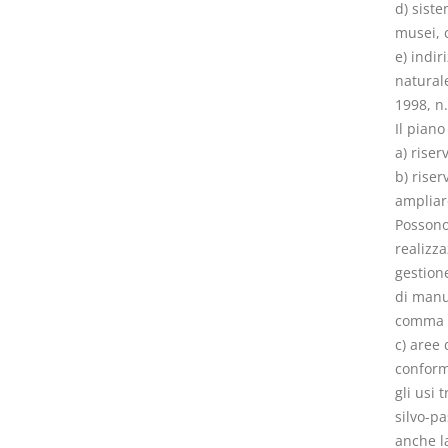
d) siste
musei, c
e) indir
natural
1998, n.
Il piano
a) riser
b) riser
ampliare
Possono 
realizza
gestion
di manut
comma de
c) aree 
conformi
gli usi 
silvo-pa
anche la