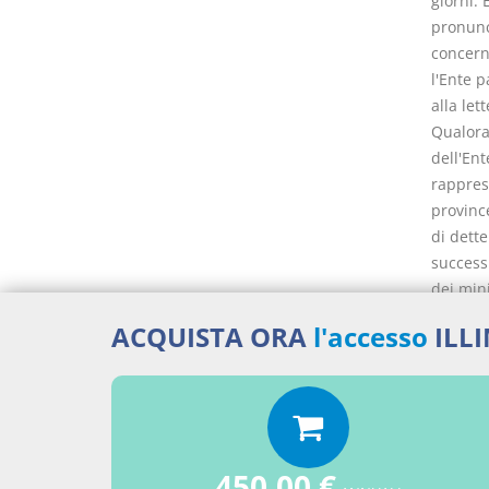
giorni. 
pronunc
concerne
l'Ente 
alla le
Qualora
dell'Ent
rappres
province
di dette
successi
dei mini
In caso 
ACQUISTA ORA
l'accesso
ILL
all'amm
medesim
Il pian
è aggio
Il piano
di indif
450,00 €