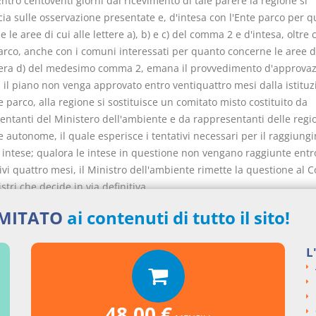
Entro centoventi giorni dal ricevimento di tale parere la regione si
ia sulle osservazione presentate e, d'intesa con l'Ente parco per 
 le aree di cui alle lettere a), b) e c) del comma 2 e d'intesa, oltre
parco, anche con i comuni interessati per quanto concerne le aree d
ttera d) del medesimo comma 2, emana il provvedimento d'approvaz
 il piano non venga approvato entro ventiquattro mesi dalla istituz
e parco, alla regione si sostituisce un comitato misto costituito da
entanti del Ministero dell'ambiente e da rappresentanti delle regio
 autonome, il quale esperisce i tentativi necessari per il raggiung
 intese; qualora le intese in questione non vengano raggiunte entro
vi quattro mesi, il Ministro dell'ambiente rimette la questione al C
stri che decide in via definitiva.
di inosservanza dei termini di cui al comma 3, si sostituisce
IMITATO
ai contenuti di tutto il sito!
inistrazione inadempiente il Ministro dell'ambiente, che provvede 
i termini con un commissario ad acta.
L
o è modificato con la stessa procedura necessaria alla sua approvaz
rnato con identica modalità almeno ogni dieci anni.
 ha effetto di dichiarazione di pubblico generale interesse e di urg
feribilità per gli interventi in esso previsti e sostituisce ad ogni livell
48,00 €