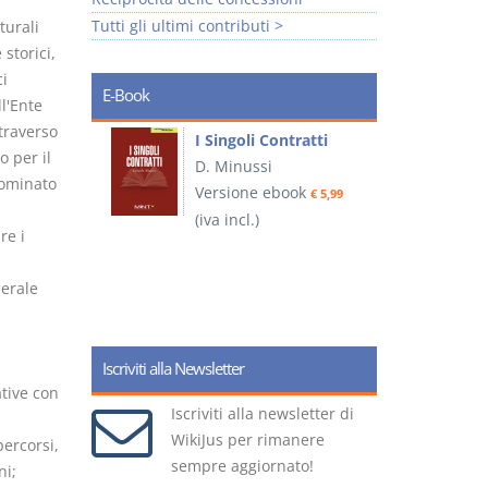
Tutti gli ultimi contributi >
turali
storici,
ci
E-Book
ll'Ente
traverso
I Singoli Contratti
o per il
uridica
D. Minussi
L
nominato
Versione ebook
€ 5,99
2
ook
(iva incl.)
€ 5,99
re i
erale
(
Iscriviti alla Newsletter
ative con
Iscriviti alla newsletter di
WikiJus per rimanere
percorsi,
sempre aggiornato!
ni;