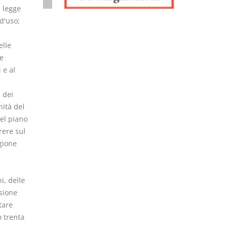
a legge
d'uso;
elle
 e
 e al
 dei
nità del
del piano
rere sul
egione
i, delle
sione
tare
o trenta