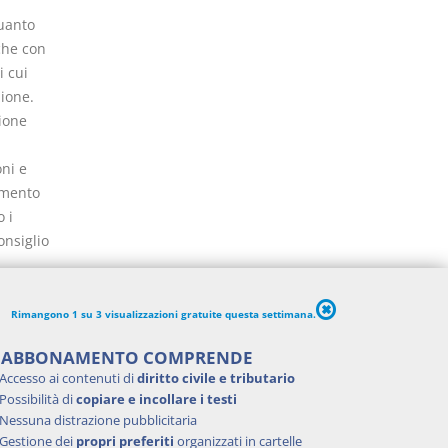
quanto
 che con
i cui
ione.
ione
ni e
imento
 i
onsiglio
nei
Rimangono 1 su 3 visualizzazioni gratuite questa settimana.
'ABBONAMENTO COMPRENDE
ione ed
Accesso ai contenuti di
diritto civile e tributario
Possibilità di
copiare e incollare i testi
enza e
Nessuna distrazione pubblicitaria
o i piani
Gestione dei
propri preferiti
organizzati in cartelle