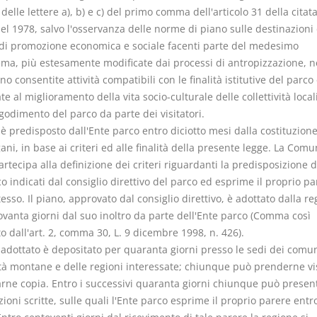
 delle lettere a), b) e c) del primo comma dell'articolo 31 della citat
el 1978, salvo l'osservanza delle norme di piano sulle destinazioni 
 di promozione economica e sociale facenti parte del medesimo
ema, più estesamente modificate dai processi di antropizzazione, n
no consentite attività compatibili con le finalità istitutive del parco
ate al miglioramento della vita socio-culturale delle collettività locali
godimento del parco da parte dei visitatori.
 è predisposto dall'Ente parco entro diciotto mesi dalla costituzione
ani, in base ai criteri ed alle finalità della presente legge. La Comu
rtecipa alla definizione dei criteri riguardanti la predisposizione 
o indicati dal consiglio direttivo del parco ed esprime il proprio pa
esso. Il piano, approvato dal consiglio direttivo, è adottato dalla r
ovanta giorni dal suo inoltro da parte dell'Ente parco (Comma così
to dall'art. 2, comma 30, L. 9 dicembre 1998, n. 426).
 adottato è depositato per quaranta giorni presso le sedi dei comun
à montane e delle regioni interessate; chiunque può prenderne vi
arne copia. Entro i successivi quaranta giorni chiunque può presen
ioni scritte, sulle quali l'Ente parco esprime il proprio parere entr