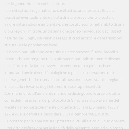
per le generazioni presenti e future.
I parchi naturali regionali sono costituiti da aree terrestri, fluviali,
lacuali ed eventualmente da tratti di mare prospicienti la costa, di
valore naturalistico e ambientale, che costituiscono, nell'ambito di una
o più regioni limitrofe, un sistema omogeneo individuato dagli assetti
naturali dei luoghi, dai valori paesaggistici ed artistici e dalle tradizioni
culturali delle popolazioni locali.
Le riserve naturali sono costituite da aree terrestri, fluviali, lacuali o
marine che contengono una o più specie naturalisticamente rilevanti
della flora e della fauna, ovvero presentino uno o più ecosistemi
importanti per le diversità biologiche o per la conservazione delle
risorse genetiche. Le riserve naturali possono essere statali o regionali
in base alla rilevanza degli interessi in esse rappresentati.
Con riferimento all'ambiente marino, si distinguono le aree protette
come definite ai sensi del protocollo di Ginevra relativo alle aree del
Mediterraneo particolarmente protette di cui alla L. 5 marzo 1985, n.
127, e quelle definite ai sensi della L. 31 dicembre 1982, n. 979.
Il Comitato per le aree naturali protette di cui all'articolo 3 può operare
ulteriori classificazioni per le finalità della presente legge ed allo scopo