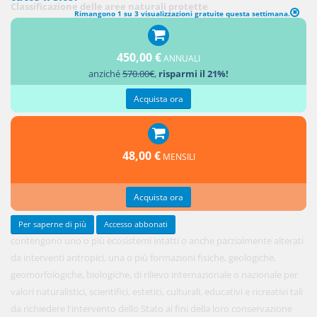
Classificazione delle aree naturali protette
Rimangono 1 su 3 visualizzazioni gratuite questa settimana.
I parchi
nazionali
450,00 €
sono
ANNUALI
anziché
570.00€
,
risparmi il 21%!
costituiti
da aree
Acquista ora
terrestri,
fluviali,
lacuali o
48,00 €
MENSILI
marine
che
Acquista ora
Per saperne di più
Accesso abbonati
contengono uno o più ecosistemi intatti o anche parzialmente alterati
da interventi antropici, una o più formazioni fisiche, geologiche,
geomorfologiche, biologiche, di rilievo internazionale o nazionale per
valori naturalistici, scientifici, estetici, culturali, educativi e ricreativi tali
da richiedere l'intervento dello Stato ai fini della loro conservazione