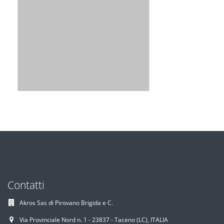
Contatti
Akros Sas di Pirovano Brigida e C.
Via Provinciale Nord n. 1 - 23837 - Taceno (LC), ITALIA