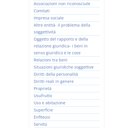
Associazioni non riconosciute
Comitati
Impresa sociale
Altre entità- il problema della
soggettività
I Vincoli Preliminari
Oggetto del rapporto e della
relazione giuridica- i beni in
D. Minussi
senso giuridico e le cose
Versione ebook
€ 4,19
Relazioni tra beni
(iva incl.)
Situazioni giuridiche soggettive
Diritti della personalità
Diritti reali in genere
Proprietà
Usufrutto
Uso e abitazione
Superficie
Enfiteusi
Servitù