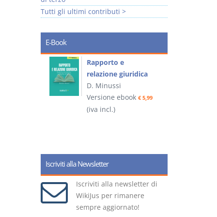
Tutti gli ultimi contributi >
E-Book
 e
Rapporto e
I
relazione giuridica
D. Minussi
ook
Versione ebook
(
€ 4,19
€ 5,99
(iva incl.)
Iscriviti alla Newsletter
Iscriviti alla newsletter di
WikiJus per rimanere
sempre aggiornato!