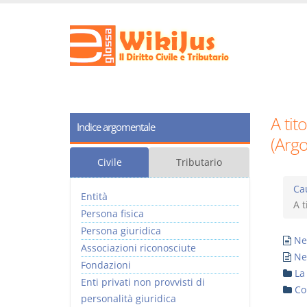
A tit
Indice argomentale
(Arg
Civile
Tributario
Ca
Entità
A t
Persona fisica
Persona giuridica
Neg
Associazioni riconosciute
Ne
Fondazioni
La
Enti privati non provvisti di
Co
personalità giuridica