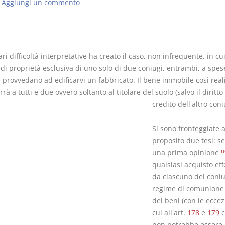
Aggiungi un commento
ari difficoltà interpretative ha creato il caso, non infrequente, in cu
I Vincoli Preliminari
Usufrutto U
di proprietà esclusiva di uno solo di due coniugi, entrambi, a spes
Abitazione
 provvedano ad edificarvi un fabbricato. Il bene immobile così real
D. Minussi
D. Minussi
rà a tutti e due ovvero soltanto al titolare del suolo (salvo il diritto
Versione ebook
Versione eb
€ 4,19
credito dell'altro coni
(iva incl.)
(iva incl.)
Si sono fronteggiate a
proposito due tesi: s
n
una prima opinione
qualsiasi acquisto eff
da ciascuno dei coniu
regime di comunione 
dei beni (con le eccez
cui all'art.
178
e
179
c
non potrebbe essere