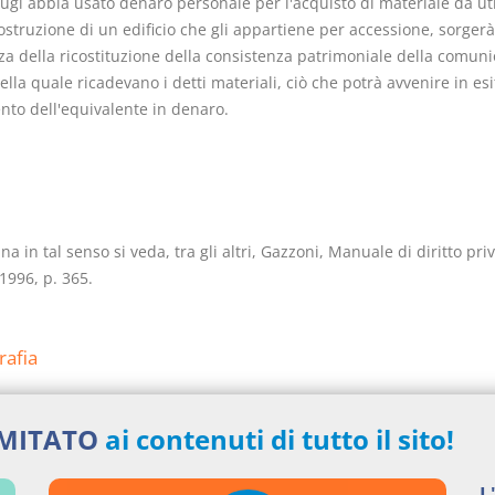
ugi abbia usato denaro personale per l'acquisto di materiale da uti
ostruzione di un edificio che gli appartiene per accessione, sorgerà
nza della ricostituzione della consistenza patrimoniale della comun
ella quale ricadevano i detti materiali, ciò che potrà avvenire in esi
to dell'equivalente in denaro.
ina in tal senso si veda, tra gli altri, Gazzoni, Manuale di diritto priv
1996, p. 365.
rafia
LLO - BADIALI - IODICE - MAZZEO, La volontaria giurisdizione e il 
IMITATO
ai contenuti di tutto il sito!
moniale della famiglia: manuale e applicazioni pratiche delle lezion
 Capozzi, Milano, 2000
TA, Gli acquisti a titolo originario nella comunione legale, Milano,
L