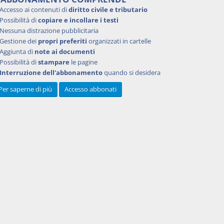
Accesso ai contenuti di
diritto civile e tributario
Possibilità di
copiare e incollare i testi
Nessuna distrazione pubblicitaria
Gestione dei
propri preferiti
organizzati in cartelle
a Not.,
Aggiunta di
note ai documenti
Possibilità di
stampare
le pagine
Interruzione dell'abbonamento
quando si desidera
Per saperne di più
Accesso abbonati
struire
 13603
di