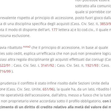
sottratto alla comunio
quale si porrebbe co
revalente rispetto al principio di accessione, posto fuori gioco dall
 di una disciplina specifica degli acquisti (Cass. Civ. Sez. II,
3853/9
a il modo di disporre dell'art.
177
lettera a) e b) cod.civ., il quale 
essuna esclusione.
nota2
tavia ribattuto
che il principio di accessione, in base al quale
ies solo cedit, esplica un'efficacia che non può non prevalere logi
iasi altra regola disciplinante gli acquisti effettuati dai coniugi (Cas
622/91
; Cass. Civ. Sez. I,
3141/92
; Cass. Civ. Sez. II,
1921/93
; Cass. 
716/99
).
sprudenza il conflitto è stato infine risolto dalle Sezioni Unite della
ne (Cass. Civ. Sez. Unite,
651/96
), la quale ha, da un lato, ribadito 
te operatività dell'accessione, dall'altro, messo a fuoco che la tute
non proprietario viene accordata sotto il profilo obbligatorio,
con i
imento di un diritto di credito relativo alla metà del valore dei m