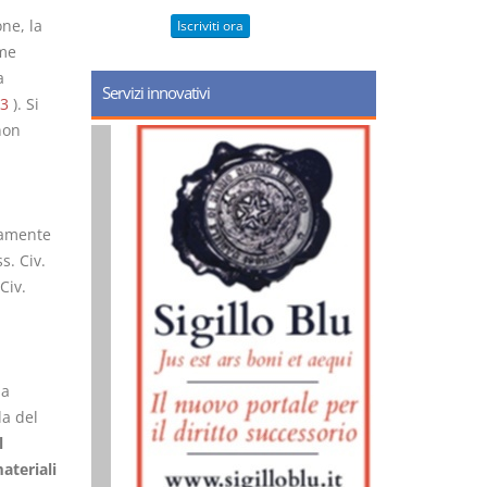
ne, la
Iscriviti ora
me
a
Servizi innovativi
3
). Si
non
camente
s. Civ.
Civ.
la
la del
l
ateriali