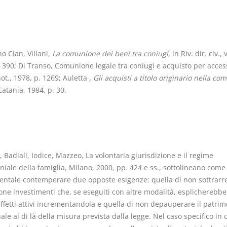
o Cian, Villani,
La comunione dei beni tra coniugi
, in Riv. dir. civ., v
. 390; Di Transo, Comunione legale tra coniugi e acquisto per acces
not., 1978, p. 1269; Auletta
, Gli acquisti a titolo originario nella c
Catania, 1984, p. 30.
, Badiali, Iodice, Mazzeo, La volontaria giurisdizione e il regime
iale della famiglia, Milano, 2000, pp. 424 e ss., sottolineano come 
ntale contemperare due opposte esigenze: quella di non sottrarre
ne investimenti che, se eseguiti con altre modalità, esplicherebbe
ffetti attivi incrementandola e quella di non depauperare il patrim
ale al di là della misura prevista dalla legge. Nel caso specifico in 