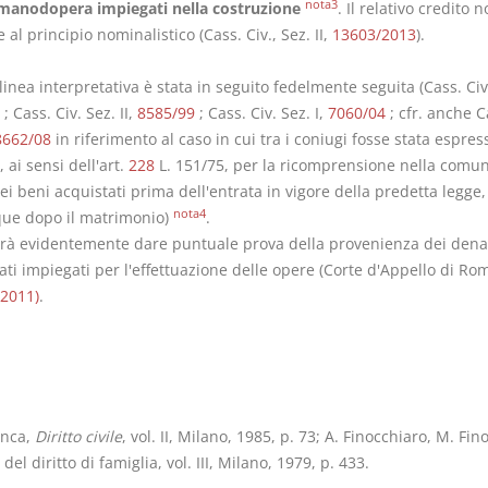
nota3
 manodopera impiegati nella costruzione
. Il relativo credito 
 al principio nominalistico (Cass. Civ., Sez. II,
13603/2013
).
inea interpretativa è stata in seguito fedelmente seguita (Cass. Civ.
; Cass. Civ. Sez. II,
8585/99
; Cass. Civ. Sez. I,
7060/04
; cfr. anche C
8662/08
in riferimento al caso in cui tra i coniugi fosse stata espres
 ai sensi dell'art.
228
L. 151/75, per la ricomprensione nella comu
ei beni acquistati prima dell'entrata in vigore della predetta legge,
nota4
e dopo il matrimonio)
.
rà evidentemente dare puntuale prova della provenienza dei dena
ati impiegati per l'effettuazione delle opere (Corte d'Appello di Ro
2011)
.
anca,
Diritto civile
, vol. II, Milano, 1985, p. 73; A. Finocchiaro, M. Fin
del diritto di famiglia, vol. III, Milano, 1979, p. 433.