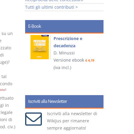
Tutti gli ultimi contributi >
E-Book
i su un
so e
Prescrizione e
e
decadenza
izzato
D. Minussi
 di
ook
Versione ebook
€ 4,19
€ 4,19
uge)?
(iva incl.)
(
 tal
econdo
ota1
ettuato
Iscriviti alla Newsletter
gi in
legale
Iscriviti alla newsletter di
ioni di
WikiJus per rimanere
od. civ.)
sempre aggiornato!