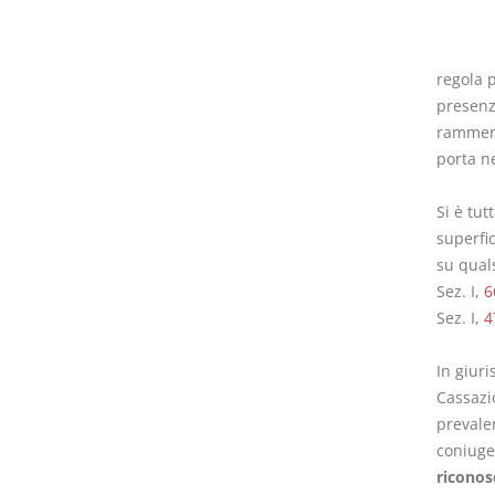
regola p
presenza
ramment
porta n
Si è tut
superfic
su quals
Sez. I,
6
Sez. I,
4
In giuri
Cassazio
prevalen
coniuge 
riconosc