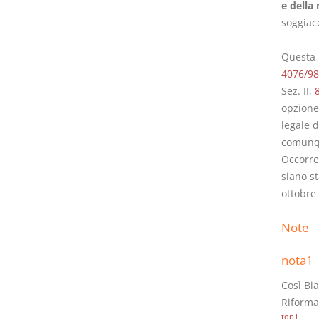
e della
soggiace
Questa l
4076/98
Sez. II,
opzione,
legale d
comunqu
Occorre
siano st
ottobre
Note
nota1
Così Bi
Riforma 
top1