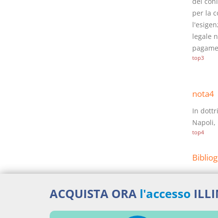
dei coni
per la c
l'esige
legale n
pagamen
top3
nota4
In dottr
Napoli, 
top4
Bibliog
AUCIE
ACQUISTA ORA
l'accesso
ILL
patri
Guido
AULET