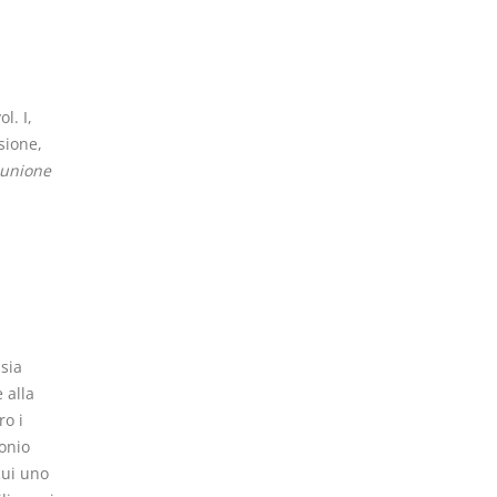
ol. I,
sione,
omunione
sia
 alla
ro i
onio
cui uno