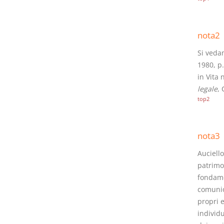
nota2
Si vedan
1980, p
in Vita 
legale
, 
top2
nota3
Auciello
patrimon
fondame
comunio
propri e
individu