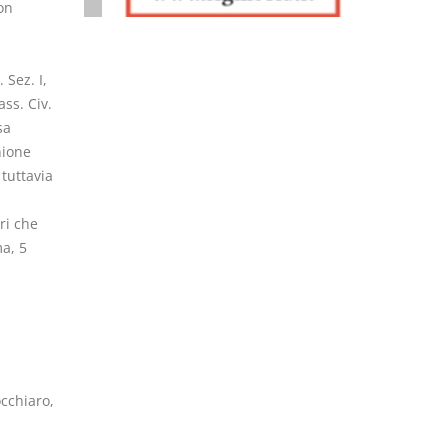
non
 Sez. I,
ass. Civ.
sa
nione
 tuttavia
ri che
ma, 5
occhiaro,