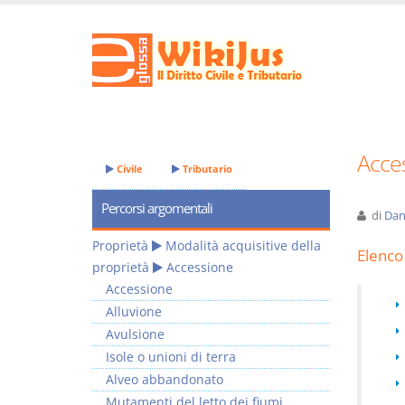
Acces
Civile
Tributario
Percorsi argomentali
di
Dan
Proprietà
Modalità acquisitive della
Elenco 
proprietà
Accessione
Accessione
Alluvione
Avulsione
Isole o unioni di terra
Alveo abbandonato
Mutamenti del letto dei fiumi