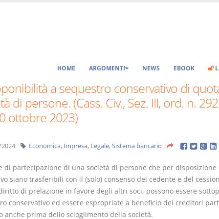
HOME
ARGOMENTI
NEWS
EBOOK
L
ponibilità a sequestro conservativo di quot
tà di persone. (Cass. Civ., Sez. III, ord. n. 29
0 ottobre 2023)
/2024
Economica
,
Impresa
,
Legale
,
Sistema bancario
 di partecipazione di una società di persone che per disposizione d
ivo siano trasferibili con il (solo) consenso del cedente e del cession
 diritto di prelazione in favore degli altri soci, possono essere sotto
o conservativo ed essere espropriate a beneficio dei creditori part
o anche prima dello scioglimento della società.