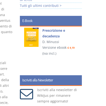
el
Tutti gli ultimi contributi >
 di
 una
eventus
E-Book
mento di
so e
Prescrizione e
n quanto
decadenza
D. Minussi
ook
Versione ebook
€ 4,19
€ 4,19
(iva incl.)
(
iali
ssere
art.
 della
Iscriviti alla Newsletter
 altri
Iscriviti alla newsletter di
to,
WikiJus per rimanere
 alla
sempre aggiornato!
pecie,