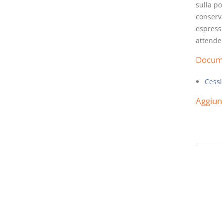
sulla po
conserva
espress
attender
Docume
Cessi
Aggiu