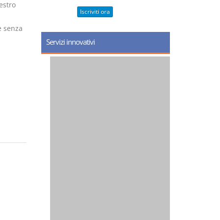
estro
Iscriviti ora
e senza
Servizi innovativi