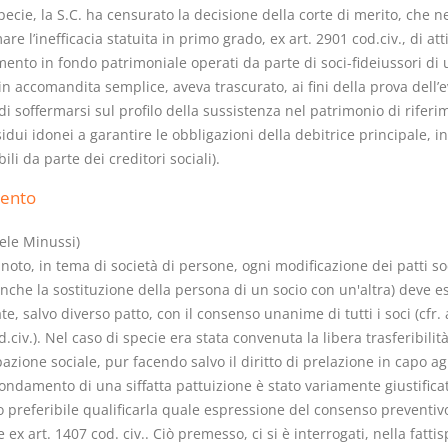
pecie, la S.C. ha censurato la decisione della corte di merito, che n
re l’inefficacia statuita in primo grado, ex art. 2901 cod.civ., di atti
mento in fondo patrimoniale operati da parte di soci-fideiussori di
in accomandita semplice, aveva trascurato, ai fini della prova dell’
i soffermarsi sul profilo della sussistenza nel patrimonio di riferi
I Vincoli Preliminari
Usufrutto U
idui idonei a garantire le obbligazioni della debitrice principale, i
Abitazione
ili da parte dei creditori sociali).
D. Minussi
D. Minussi
ento
Versione ebook
Versione eb
€ 4,19
(iva incl.)
(iva incl.)
ele Minussi)
oto, in tema di società di persone, ogni modificazione dei patti soc
anche la sostituzione della persona di un socio con un'altra) deve e
e, salvo diverso patto, con il consenso unanime di tutti i soci (cfr. 
.civ.). Nel caso di specie era stata convenuta la libera trasferibilità
azione sociale, pur facendo salvo il diritto di prelazione in capo agli
 fondamento di una siffatta pattuizione è stato variamente giustifica
 preferibile qualificarla quale espressione del consenso preventivo
 ex art. 1407 cod. civ.. Ciò premesso, ci si è interrogati, nella fattis