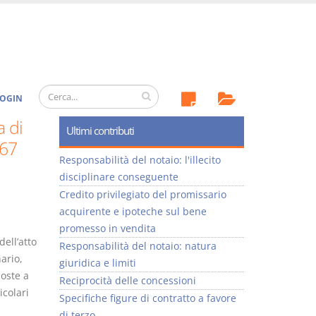
OGIN
a di
Ultimi contributi
267
Responsabilità del notaio: l'illecito
disciplinare conseguente
Credito privilegiato del promissario
acquirente e ipoteche sul bene
promesso in vendita
ell’atto
Responsabilità del notaio: natura
ario,
giuridica e limiti
poste a
Reciprocità delle concessioni
icolari
Specifiche figure di contratto a favore
di terzo