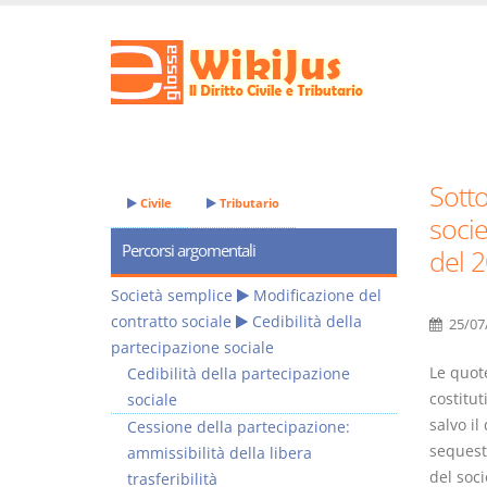
Sotto
Civile
Tributario
socie
Percorsi argomentali
del 2
Società semplice
Modificazione del
contratto sociale
Cedibilità della
25/07
partecipazione sociale
Le quote
Cedibilità della partecipazione
costitut
sociale
salvo il
Cessione della partecipazione:
sequestr
ammissibilità della libera
del soci
trasferibilità