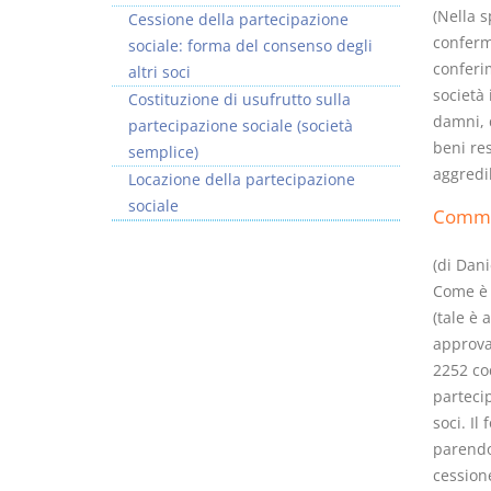
(Nella s
Cessione della partecipazione
conferma
sociale: forma del consenso degli
conferi
altri soci
società 
Costituzione di usufrutto sulla
damni, d
partecipazione sociale (società
beni res
semplice)
aggredib
Locazione della partecipazione
sociale
Comm
(di Dani
Come è n
(tale è 
approvat
2252 cod
partecip
soci. Il
parendo
cessione