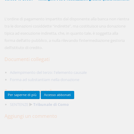
L’ordine di pagamento impartito dal disponente alla banca non rientra
450,00 €
ANNUALI
tra le donazioni cosiddette “indirette”, ma costituisce una donazione
anziché
570.00€
,
risparmi il 21%!
tipica ad esecuzione indiretta, che, in quanto tale, è soggetta alla
forma dell’atto pubblico, a nulla rilevando l’intermediazione gestoria
Acquista ora
dell’istituto di credito.
Documenti collegati
48,00 €
MENSILI
Adempimento del terzo: l'elemento causale
Forma ad substantiam nella donazione
Acquista ora
Percorsi argomentali
Per saperne di più
Accesso abbonati
SENTENZE
Tribunale di Como
Aggiungi un commento