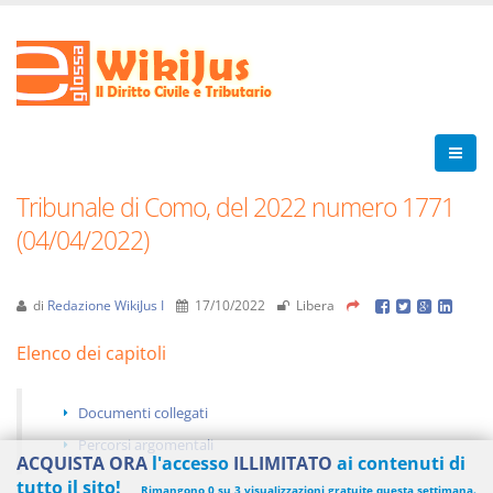
Tribunale di Como, del 2022 numero 1771
(04/04/2022)
di
Redazione WikiJus I
17/10/2022
Libera
Elenco dei capitoli
Documenti collegati
Percorsi argomentali
ACQUISTA ORA
l'accesso
ILLIMITATO
ai contenuti di
tutto il sito!
Rimangono 0 su 3 visualizzazioni gratuite questa settimana.