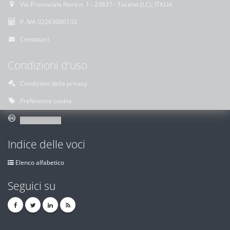
Via Provinciale Nord n. 1 - 23837 - Taceno (LC), ITALIA
P. IVA 02263080133
Contattaci
Condizioni d'uso
Condizioni della privacy
Preferenze cookie
Indice delle voci
Elenco alfabetico
Seguici su