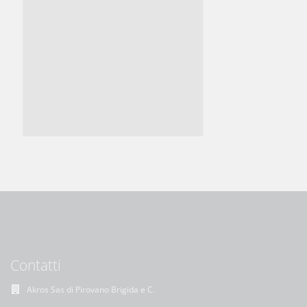
Contatti
Akros Sas di Pirovano Brigida e C.