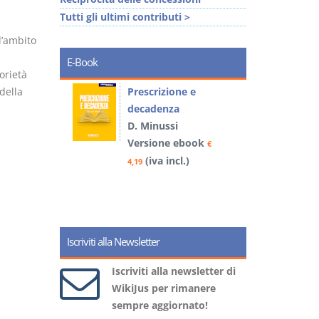
Tutti gli ultimi contributi >
l’ambito
E-Book
orietà
della
so e
Prescrizione e
decadenza
D. Minussi
book
Versione ebook
€
€
)
(iva incl.)
4,19
5
Iscriviti alla Newsletter
Iscriviti alla newsletter di
WikiJus per rimanere
sempre aggiornato!