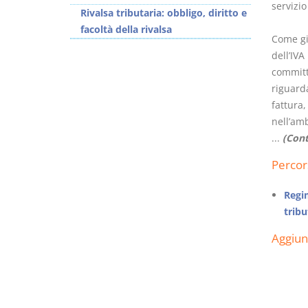
servizio
Rivalsa tributaria: obbligo, diritto e
facoltà della rivalsa
Come già
dell’IVA
committ
riguarda
fattura,
nell’amb
...
(Cont
Percor
Regim
tribu
Aggiu