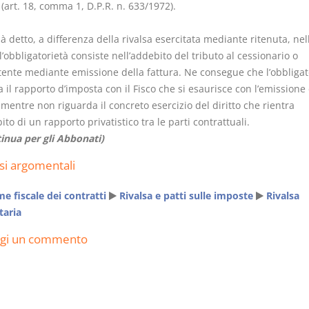
 (art. 18, comma 1, D.P.R. n. 633/1972).
 detto, a differenza della rivalsa esercitata mediante ritenuta, nel
 l’obbligatorietà consiste nell’addebito del tributo al cessionario o
ente mediante emissione della fattura. Ne consegue che l’obbligat
 il rapporto d’imposta con il Fisco che si esaurisce con l’emissione 
I Vincoli Preliminari
Usufrutto U
 mentre non riguarda il concreto esercizio del diritto che rientra
Abitazione
ito di un rapporto privatistico tra le parti contrattuali.
D. Minussi
D. Minussi
inua per gli Abbonati)
Versione ebook
Versione e
€
(iva incl.)
(iva incl.
4,19
4,19
si argomentali
e fiscale dei contratti
Rivalsa e patti sulle imposte
Rivalsa
taria
ngi un commento