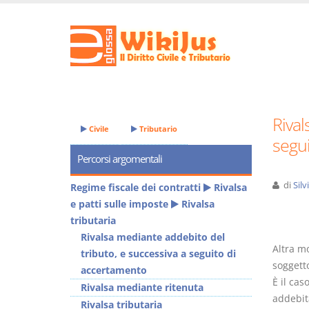
Rival
Civile
Tributario
segu
Percorsi argomentali
di
Sil
Regime fiscale dei contratti
Rivalsa
e patti sulle imposte
Rivalsa
tributaria
Rivalsa mediante addebito del
Altra mo
tributo, e successiva a seguito di
soggetto
accertamento
È il cas
Rivalsa mediante ritenuta
addebit
Rivalsa tributaria