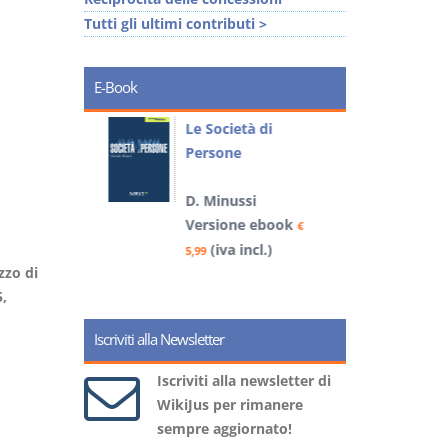
Tutti gli ultimi contributi >
E-Book
io
Le Società di
I
Persone
i alla
D. Minussi
– D.
Versione ebook
€
4
(iva incl.)
book
5,99
€
zzo di
)
5,
Iscriviti alla Newsletter
Iscriviti alla newsletter di
WikiJus per rimanere
sempre aggiornato!