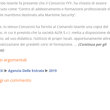
do Istante fa presente che il Consorzio YYY, ha chiesto di essere
ciuto come “Centro di addestramento e formazione professionale d
le marittimo destinato alla Maritime Security”.
ne, lo stesso Consorzio ha fornito al Comando Istante una copia del
o, in cui è previsto che la società ALFA S.r.l. metta a disposizione d
o, ad uso didattico, l’utilizzo di propri locali, opportunamente attr
ealizzazione dei predetti corsi di formazione. ...
(Continua per gli
ti)
si argomentali
SI
Agenzia Delle Entrate
2019
ngi un commento