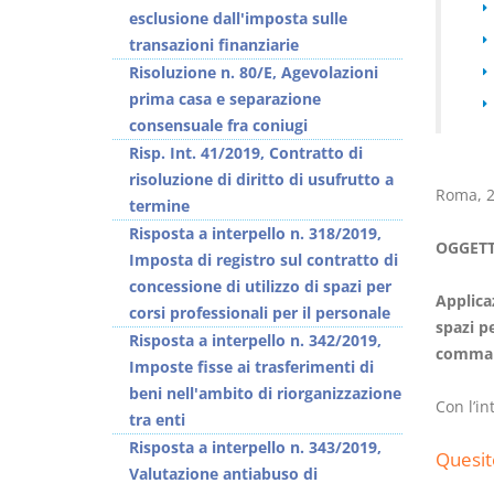
esclusione dall'imposta sulle
transazioni finanziarie
Risoluzione n. 80/E, Agevolazioni
prima casa e separazione
consensuale fra coniugi
Prescrizione e
Rapporto e
Risp. Int. 41/2019, Contratto di
decadenza
relazione giuridica
risoluzione di diritto di usufrutto a
D. Minussi
D. Minussi
Roma, 2
termine
Versione ebook
Versione ebook
€
€
Risposta a interpello n. 318/2019,
OGGETTO
(iva incl.)
(iva incl.)
4,19
5,99
Imposta di registro sul contratto di
concessione di utilizzo di spazi per
Applicaz
corsi professionali per il personale
spazi pe
Risposta a interpello n. 342/2019,
comma 2
Imposte fisse ai trasferimenti di
beni nell'ambito di riorganizzazione
Con l’in
tra enti
Risposta a interpello n. 343/2019,
Quesit
Valutazione antiabuso di