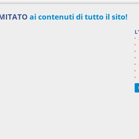
IMITATO
ai contenuti di tutto il sito!
L
48,00 €
MENSILI
Acquista ora