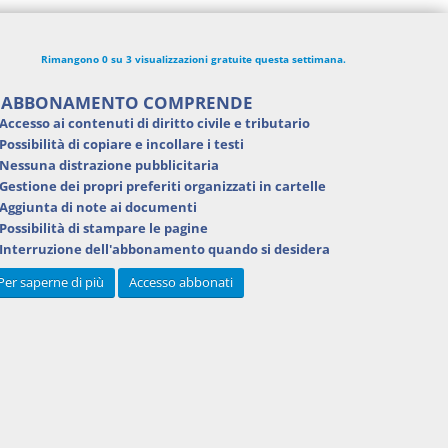
Rimangono 0 su 3 visualizzazioni gratuite questa settimana.
'ABBONAMENTO COMPRENDE
Accesso ai contenuti di
diritto civile e tributario
Possibilità di
copiare e incollare i testi
Nessuna distrazione pubblicitaria
Gestione dei
propri preferiti
organizzati in cartelle
Aggiunta di
note ai documenti
Possibilità di
stampare
le pagine
Interruzione dell'abbonamento
quando si desidera
Per saperne di più
Accesso abbonati