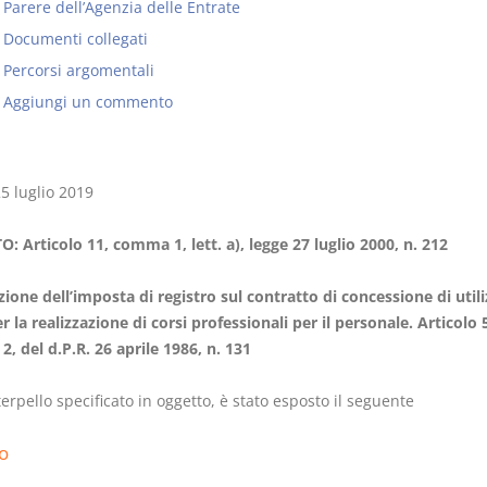
Parere dell’Agenzia delle Entrate
Documenti collegati
Percorsi argomentali
Aggiungi un commento
I Singoli Contratti
Il Condomin
D. Minussi
La riforma di cu
5 luglio 2019
Versione ebook
€
legge 220/2012
(iva incl.)
S. D'Andrea 
5,99
: Articolo 11, comma 1, lett. a), legge 27 luglio 2000, n. 212
Minussi
Versione e
ione dell’imposta di registro sul contratto di concessione di utili
(iva incl.
6,99
r la realizzazione di corsi professionali per il personale. Articolo 
, del d.P.R. 26 aprile 1986, n. 131
terpello specificato in oggetto, è stato esposto il seguente
o