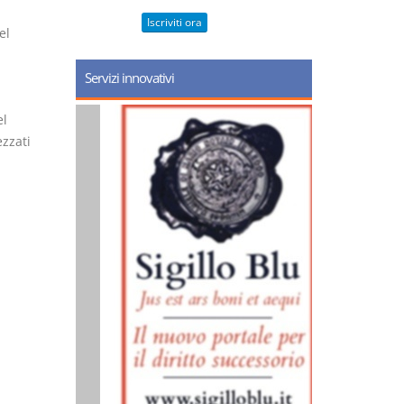
Iscriviti ora
el
Servizi innovativi
el
ezzati