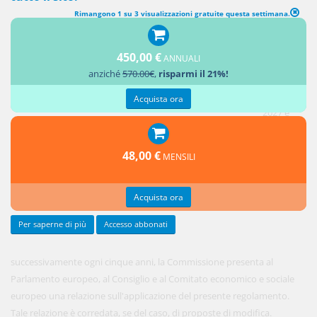
Rimangono 1 su 3 visualizzazioni gratuite questa settimana.
CLAUSOLA DI REVISIONE
450,00 €
ANNUALI
1. Entro il
anziché
570.00€
,
risparmi il 21%!
29
gennaio
Acquista ora
2027 e
48,00 €
MENSILI
Acquista ora
Per saperne di più
Accesso abbonati
successivamente ogni cinque anni, la Commissione presenta al
Parlamento europeo, al Consiglio e al Comitato economico e sociale
europeo una relazione sull'applicazione del presente regolamento.
Tale relazione è corredata, se del caso, di proposte di modifica.