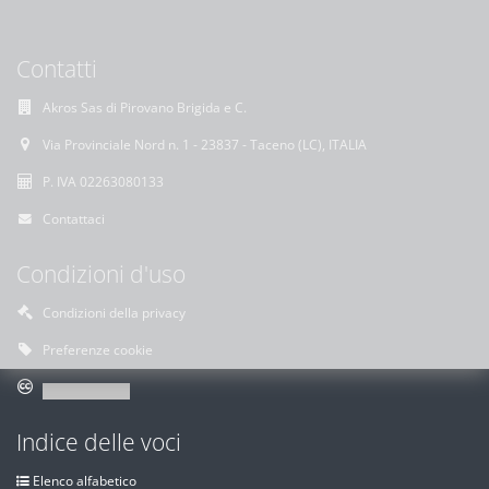
Contatti
Akros Sas di Pirovano Brigida e C.
Via Provinciale Nord n. 1 - 23837 - Taceno (LC), ITALIA
P. IVA 02263080133
Contattaci
Condizioni d'uso
Condizioni della privacy
Preferenze cookie
Indice delle voci
Elenco alfabetico