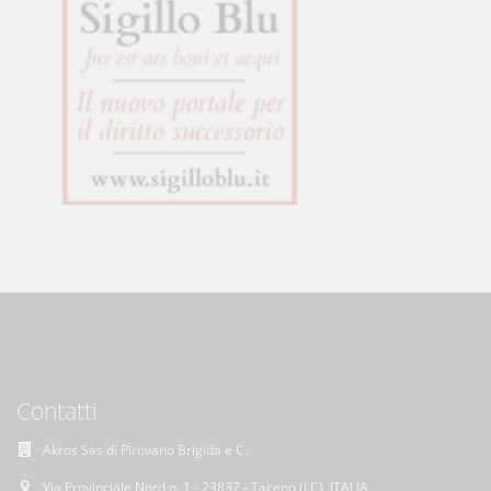
Contatti
Akros Sas di Pirovano Brigida e C.
Via Provinciale Nord n. 1 - 23837 - Taceno (LC), ITALIA