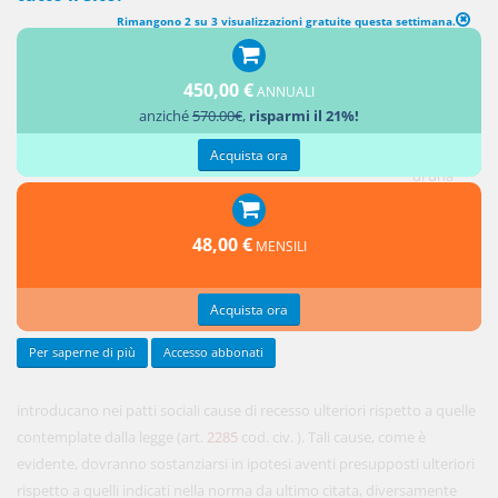
Rimangono 2 su 3 visualizzazioni gratuite questa settimana.
450,00 €
ANNUALI
E'
anziché
570.00€
,
risparmi il 21%!
possibile
che i soci
Acquista ora
di una
società a
base
48,00 €
MENSILI
personale
Acquista ora
Per saperne di più
Accesso abbonati
introducano nei patti sociali cause di recesso ulteriori rispetto a quelle
contemplate dalla legge (art.
2285
cod. civ. ). Tali cause, come è
evidente, dovranno sostanziarsi in ipotesi aventi presupposti ulteriori
rispetto a quelli indicati nella norma da ultimo citata, diversamente