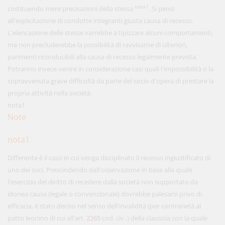
nota1
costituendo mere precisazioni della stessa
. Si pensi
all'esplicitazione di condotte integranti giusta causa di recesso.
L'elencazione delle stesse varrebbe a tipizzare alcuni comportamenti,
ma non precluderebbe la possibilità di ravvisarne di ulteriori,
parimenti riconducibili alla causa di recesso legalmente prevista.
Potranno invece venire in considerazione casi quali l'impossibilità o la
sopravvenuta grave difficoltà da parte del socio d'opera di prestare la
propria attività nella società.
nota1
Note
nota1
Differente è il caso in cui venga disciplinato il recesso ingiustificato di
uno dei soci. Prescindendo dall'osservazione in base alla quale
l'esercizio del diritto di recedere dalla società non supportato da
idonea causa (legale o convenzionale) dovrebbe palesarsi privo di
efficacia, è stato deciso nel senso dell'invalidità (per contrarietà al
patto leonino di cui all'art.
2265
cod. civ. ) della clausola con la quale