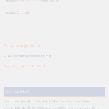
Il mutuo: nozione ed elemento causale
Il mutuo fondiario
Percorsi argomentali
GUIDE OPERATIVE PRATICHE
Aggiungi un commento
Ultimi contributi
Responsabilità del notaio: l'illecito disciplinare conseguente
Credito privilegiato del promissario acquirente e ipoteche sul bene