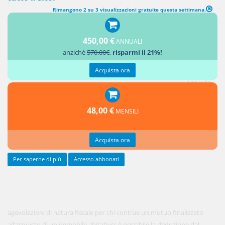
Rimangono 2 su 3 visualizzazioni gratuite questa settimana.
Molto spesso l’acquisto di una casa di abitazione viene finanziato, in
450,00 €
ANNUALI
tutto o in parte, attraverso la stipulazione di un contratto di mutuo
anziché
570.00€
,
risparmi il 21%!
bancario.
Acquista ora
La legge
prevede
48,00 €
MENSILI
Acquista ora
Per saperne di più
Accesso abbonati
agevolazioni di natura fiscale per chi contrae un mutuo finalizzato
all’acquisto di un immobile abitativo: è possibile la deduzione dal