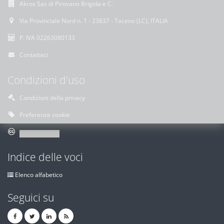
Akros Sas di Pirovano Brigida e C.
Via Provinciale Nord n. 1 - 23837 - Taceno (LC), ITALIA
P. IVA 02263080133
Contattaci
Condizioni d'uso
Condizioni della privacy
Preferenze cookie
Indice delle voci
Elenco alfabetico
Seguici su