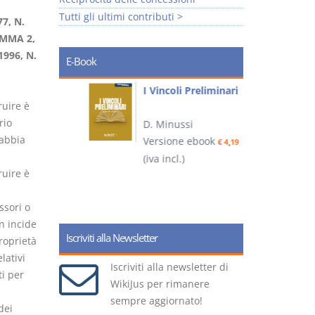
Tutti gli ultimi contributi >
7, N.
OMMA 2,
996, N.
E-Book
i
I Vincoli Preliminari
ruire è
rio
D. Minussi
 abbia
Versione ebook
€ 4,19
ook
(iva incl.)
(
€ 5,99
ruire è
ssori o
n incide
Iscriviti alla Newsletter
proprietà
elativi
Iscriviti alla newsletter di
ti per
WikiJus per rimanere
.
sempre aggiornato!
dei