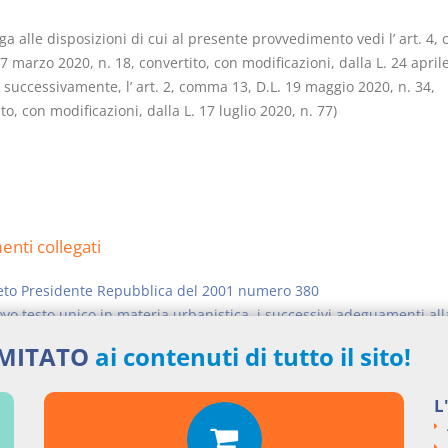
ga alle disposizioni di cui al presente provvedimento vedi l’ art. 4
17 marzo 2020, n. 18, convertito, con modificazioni, dalla L. 24 april
, successivamente, l’ art. 2, comma 13, D.L. 19 maggio 2020, n. 34,
to, con modificazioni, dalla L. 17 luglio 2020, n. 77)
nti collegati
eto Presidente Repubblica del 2001 numero 380
ovo testo unico in materia urbanistica, i successivi adeguamenti alla
 obiettivo
IMITATO
ai contenuti di tutto il sito!
si argomentali
L
I
Decreto Presidente Repubblica
2001
380