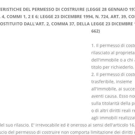
ERISTICHE DEL PERMESSO DI COSTRUIRE (LEGGE 28 GENNAIO 197
. 4, COMMI 1, 2 E 6; LEGGE 23 DICEMBRE 1994, N. 724, ART. 39, C
OSTITUITO DALL'ART. 2, COMMA 37, DELLA LEGGE 23 DICEMBRE 1
662)
Il Condominio
Le Società d
1. Il permesso di cost
Persone
La riforma di cui alla legge
rilasciato al proprieta
220/2012
dell'immobile o a chi
D. Minussi
S. D'Andrea – D.
titolo per richiederlo.
Versione eb
Minussi
2. Il permesso di cost
(iva incl.)
Versione ebook
€ 6,99
trasferibile, insieme
(iva incl.)
all'immobile, ai succe
aventi causa. Esso no
sulla titolarità della 
o di altri diritti reali r
agli immobili realizza
del suo rilascio. E' irrevocabile ed è oneroso ai sensi dell'articolo 16
lascio del permesso di costruire non comporta limitazione dei diritti 