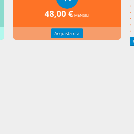
ngi un commento
48,00 €
MENSILI
Acquista ora
zioni d'uso
Indice delle voci
zioni della privacy
Elenco alfabetico
erenze cookie
Seguici su