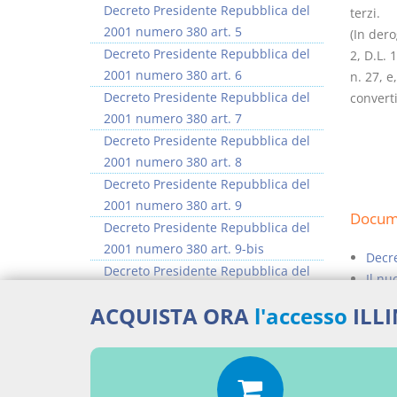
Decreto Presidente Repubblica del
terzi.
2001 numero 380 art. 5
(In dero
Decreto Presidente Repubblica del
2, D.L. 
2001 numero 380 art. 6
n. 27, e
Decreto Presidente Repubblica del
converti
2001 numero 380 art. 7
Decreto Presidente Repubblica del
2001 numero 380 art. 8
Decreto Presidente Repubblica del
2001 numero 380 art. 9
Docume
Decreto Presidente Repubblica del
2001 numero 380 art. 9-bis
Decr
Decreto Presidente Repubblica del
Il nu
2001 numero 380 art. 10
legge
ACQUISTA ORA
l'accesso
ILL
Decreto Presidente Repubblica del
Percor
2001 numero 380 art. 11
>> Vai all'argomento completo
LEGG