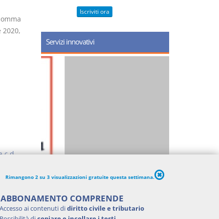
Iscriviti ora
, comma
e 2020,
Servizi innovativi
 c.d.
Rimangono 2 su 3 visualizzazioni gratuite questa settimana.
'ABBONAMENTO COMPRENDE
Accesso ai contenuti di
diritto civile e tributario
Possibilità di
copiare e incollare i testi