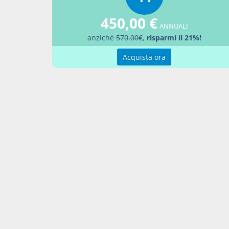
Aggiu
450,00 €
ANNUALI
anziché
570.00€
,
risparmi il 21%!
Acquista ora
Contatti
Condi
Akros Sas di Pirovano Brigida e C.
Condi
Via Provinciale Nord n. 1 - 23837 -
Pref
Taceno (LC), ITALIA
P. IVA 02263080133
Contattaci