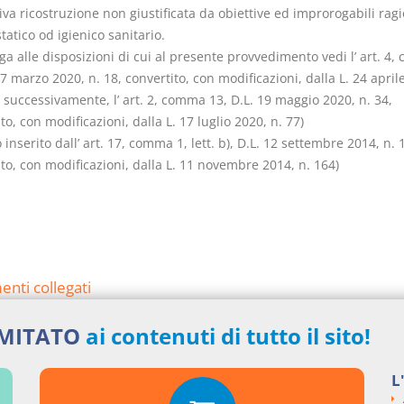
va ricostruzione non giustificata da obiettive ed improrogabili ragi
tatico od igienico sanitario.
ga alle disposizioni di cui al presente provvedimento vedi l’ art. 4
17 marzo 2020, n. 18, convertito, con modificazioni, dalla L. 24 april
, successivamente, l’ art. 2, comma 13, D.L. 19 maggio 2020, n. 34,
to, con modificazioni, dalla L. 17 luglio 2020, n. 77)
o inserito dall’ art. 17, comma 1, lett. b), D.L. 12 settembre 2014, n. 
to, con modificazioni, dalla L. 11 novembre 2014, n. 164)
nti collegati
eto Presidente Repubblica del 2001 numero 380
IMITATO
ai contenuti di tutto il sito!
si argomentali
L
I
Decreto Presidente Repubblica
2001
380