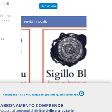
oni di
Iscriviti ora
, comma
Servizi innovativi
e 2020,
133,
Rimangono 1 su 3 visualizzazioni gratuite questa settimana.
'ABBONAMENTO COMPRENDE
Accesso ai contenuti di
diritto civile e tributario