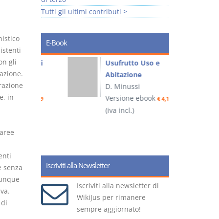
Tutti gli ultimi contributi >
istico
E-Book
sistenti
on gli
liminari
Usufrutto Uso e
cazione.
Abitazione
trazione
D. Minussi
, in
ook
Versione ebook
€ 4,19
€ 4,19
(iva incl.)
(
 aree
enti
Iscriviti alla Newsletter
e senza
munque
Iscriviti alla newsletter di
va.
WikiJus per rimanere
 di
sempre aggiornato!