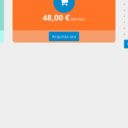
ngi un commento
48,00 €
MENSILI
Acquista ora
zioni d'uso
Indice delle voci
zioni della privacy
Elenco alfabetico
erenze cookie
Seguici su