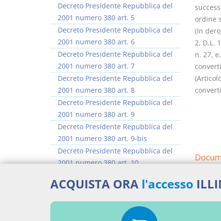
Decreto Presidente Repubblica del
successi
2001 numero 380 art. 5
ordine s
Decreto Presidente Repubblica del
(In dero
2001 numero 380 art. 6
2, D.L. 
Decreto Presidente Repubblica del
n. 27, e
2001 numero 380 art. 7
converti
Decreto Presidente Repubblica del
(Articol
2001 numero 380 art. 8
converti
Decreto Presidente Repubblica del
2001 numero 380 art. 9
Decreto Presidente Repubblica del
2001 numero 380 art. 9-bis
Decreto Presidente Repubblica del
Docume
2001 numero 380 art. 10
Decreto Presidente Repubblica del
Decr
ACQUISTA ORA
l'accesso
ILL
2001 numero 380 art. 11
Percor
>> Vai all'argomento completo
LEGG