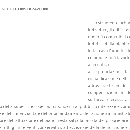
ENTI DI CONSERVAZIONE
1. Lo strumento urban
individua gli edifici e
non più compatibili c
I Vincoli Pre
indirizzi della pianifi
In tal caso l'amminis
D. Minussi
comunale può favorire
Versione eb
alternativa
(iva incl.)
all'espropriazione, la
riqualificazione delle
attraverso forme di
compensazione incid
sull'area interessata 
 della superficie coperta, rispondenti al pubblico interesse e co
ose dell'imparzialità e del buon andamento dell'azione amministrati
re dell'attuazione del piano, resta salva la facoltà del proprietario
 tutti gli interventi conservativi, ad eccezione della demolizione e