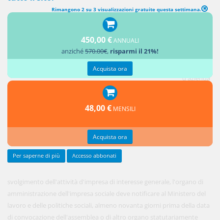
Rimangono 2 su 3 visualizzazioni gratuite questa settimana.
CESSIONE D'AZIENDA O DI UN RAMO D'AZIENDA
450,00 €
ANNUALI
1. In caso
anziché
570.00€
,
risparmi il 21%!
di
cessione
Acquista ora
d'azienda
o di un
ramo
48,00 €
MENSILI
d'azienda
relativo
Acquista ora
allo
Per saperne di più
Accesso abbonati
svolgimento dell'attività d'impresa di interesse generale, l'organo di
amministrazione dell'impresa sociale deve notificare al Ministero del
lavoro e delle politiche sociali, almeno novanta giorni prima della data
di convocazione dell'assemblea o di altro organo statutariamente