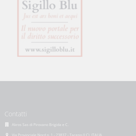
Contatti
Akros Sas di Pirovano Brigida e C.
Via Provinciale Nord n. 1 - 23837 - Taceno (LC), ITALIA