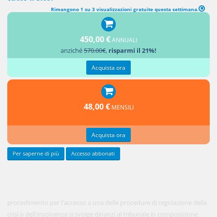
Rimangono 1 su 3 visualizzazioni gratuite questa settimana.
SEZIONE II Procedimento unitario per l'accesso alle procedure di
regolazione della crisi o dell'insolvenza (DOMANDA DI ACCESSO
450,00 €
ANNUALI
ALLA PROCEDURA)
anziché
570.00€
,
risparmi il 21%!
1. Il
Acquista ora
48,00 €
MENSILI
Acquista ora
Per saperne di più
Accesso abbonati
procedimento per l'accesso a una delle procedure di regolazione della
crisi o dell'insolvenza si svolge dinanzi al tribunale in composizione