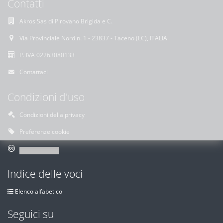
Contatti
Akros Sas di Pirovano Brigida e C.
Via Provinciale Nord n. 1 - 23837 - Taceno (LC), ITALIA
P. IVA 02263080133
Contattaci
Condizioni d'uso
Condizioni della privacy
Preferenze cookie
Indice delle voci
Elenco alfabetico
Seguici su