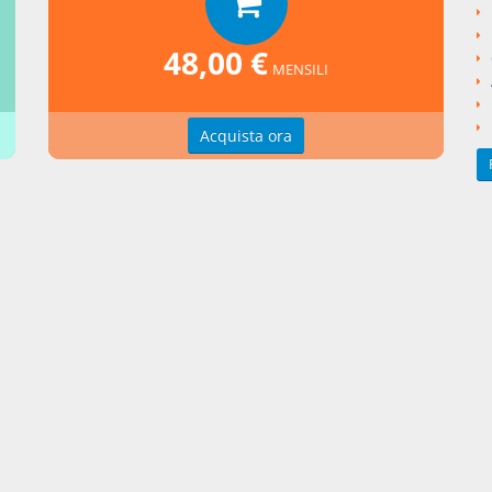
ngi un commento
48,00 €
MENSILI
Acquista ora
zioni d'uso
Indice delle voci
zioni della privacy
Elenco alfabetico
erenze cookie
Seguici su