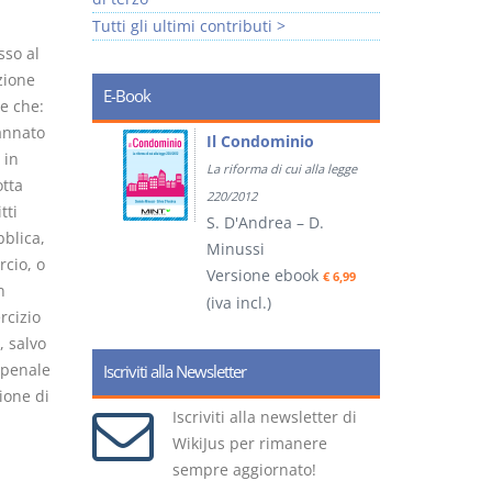
Tutti gli ultimi contributi >
sso al
zione
E-Book
e che:
annato
tratti
Il Condominio
 in
La riforma di cui alla legge
tta
ook
€ 5,99
220/2012
tti
S. D'Andrea – D.
blica,
Minussi
rcio, o
(
Versione ebook
€ 6,99
n
(iva incl.)
rcizio
, salvo
 penale
Iscriviti alla Newsletter
ione di
Iscriviti alla newsletter di
WikiJus per rimanere
sempre aggiornato!