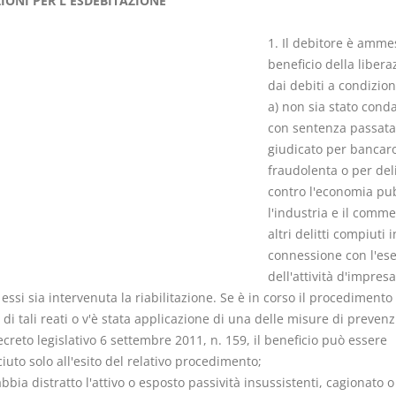
IONI PER L'ESDEBITAZIONE
1. Il debitore è amme
beneficio della libera
dai debiti a condizion
a) non sia stato cond
Rapporto e
I Singoli Con
con sentenza passata
relazione giuridica
D. Minussi
giudicato per bancaro
D. Minussi
Versione eb
fraudolenta o per deli
Versione ebook
(iva incl.)
€ 5,99
contro l'economia pub
(iva incl.)
l'industria e il comme
altri delitti compiuti i
connessione con l'ese
dell'attività d'impresa
essi sia intervenuta la riabilitazione. Se è in corso il procedimento
di tali reati o v'è stata applicazione di una delle misure di prevenz
ecreto legislativo 6 settembre 2011, n. 159, il beneficio può essere
iuto solo all'esito del relativo procedimento;
bbia distratto l'attivo o esposto passività insussistenti, cagionato o