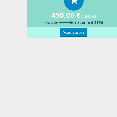
Aggiu
450,00 €
ANNUALI
anziché
570.00€
,
risparmi il 21%!
Acquista ora
Contatti
Condi
Akros Sas di Pirovano Brigida e C.
Condi
Via Provinciale Nord n. 1 - 23837 -
Pref
Taceno (LC), ITALIA
P. IVA 02263080133
Contattaci