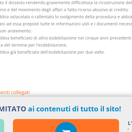
o il dissesto rendendo gravemente difficoltosa la ricostruzione del
io e del movimento degli affari o fatto ricorso abusivo al credito;
bbia ostacolato o rallentato lo svolgimento della procedura e abbia
ani ad essa preposti tutte le informazioni utili e i documenti neces
buon andamento;
abbia beneficiato di altra esdebitazione nei cinque anni precedenti
a del termine per l'esdebitazione;
bbia già beneficiato dell'esdebitazione per due volte.
nti collegati
to Legislativo del 2019 numero 14
IMITATO
ai contenuti di tutto il sito!
si argomentali
L
I
Decreto Legislativo
2019
14