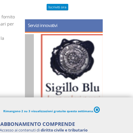
Iscriviti ora
 fornito
sari per
Servizi innovativi
 la
Rimangono 2 su 3 visualizzazioni gratuite questa settimana.
'ABBONAMENTO COMPRENDE
Accesso ai contenuti di
diritto civile e tributario