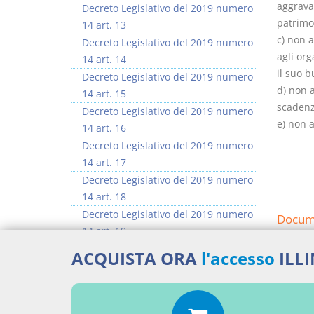
aggravat
Decreto Legislativo del 2019 numero
patrimon
14 art. 13
c) non a
Decreto Legislativo del 2019 numero
agli org
14 art. 14
il suo 
Decreto Legislativo del 2019 numero
d) non 
14 art. 15
scadenz
Decreto Legislativo del 2019 numero
e) non a
14 art. 16
Decreto Legislativo del 2019 numero
14 art. 17
Decreto Legislativo del 2019 numero
14 art. 18
Decreto Legislativo del 2019 numero
Docume
14 art. 19
Decreto Legislativo del 2019 numero
Decre
ACQUISTA ORA
l'accesso
ILL
14 art. 20
Percor
>> Vai all'argomento completo
LEGG