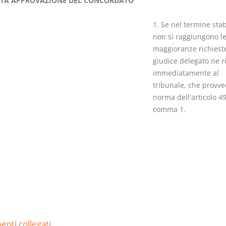
TA APPROVAZIONE DEL CONCORDATO
1. Se nel termine stab
non si raggiungono l
maggioranze richieste,
giudice delegato ne ri
Il Condominio
Le Società d
immediatamente al
Persone
La riforma di cui alla legge
tribunale, che provve
220/2012
norma dell'articolo 49
D. Minussi
S. D'Andrea – D.
comma 1.
Versione eb
Minussi
(iva incl.)
Versione ebook
€ 6,99
(iva incl.)
nti collegati