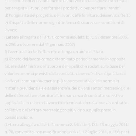
c) le condizioni eccezionalmente favorevoli di cui dispone l'offerente
per eseguire i lavori, per fornire i prodotti, o per prestare i servizi;
d) l'originalità del progetto, dei lavori, delle forniture, dei servizi offerti;
e) il rispetto delle norme vigenti in tema di sicurezza e condizioni di
lavoro;
(Lettera abrogata dall'art. 1, comma 909, lett. b), L. 27 dicembre 2006,
n. 296, a decorrere dal 1° gennaio 2007)
f) l'eventualità che l'offerente ottenga un aiuto di Stato.
g) il costo del lavoro come determinato periodicamente in apposite
tabelle dal Ministro del lavoro e delle politiche sociali, sulla base dei
valori economici previsti dalla contrattazione collettiva stipulata dai
sindacati comparativamente più rappresentativi, delle norme in
materia previdenziale e assistenziale, dei diversi settori merceologici e
delle differenti aree territoriali; in mancanza di contratto collettivo
applicabile, il costo del lavoro è determinato in relazione al contratto
collettivo del settore merceologico più vicino a quello preso in
considerazione.
(Lettera abrogata dall'art. 4, comma 2, lett. i-ter), D.L. 13 maggio 2011,
n. 70, convertito, con modificazioni, dalla L. 12 luglio 2011, n. 106; per i