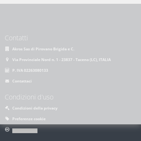
Contatti
Akros Sas di Pirovano Brigida e C.
Via Provinciale Nord n. 1 - 23837 - Taceno (LC), ITALIA
P. IVA 02263080133
Contattaci
Condizioni d'uso
Condizioni della privacy
Preferenze cookie