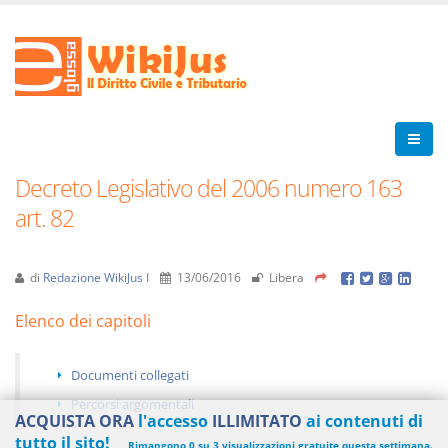
Decreto Legislativo del 2006 numero 163
art. 82
di
Redazione WikiJus I
13/06/2016
Libera
Elenco dei capitoli
Documenti collegati
Percorsi argomentali
ACQUISTA ORA
l'accesso
ILLIMITATO
ai contenuti di
tutto il sito!
Rimangono 0 su 3 visualizzazioni gratuite questa settimana.