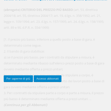
(abrogato) CRITERIO DEL PREZZO PIÙ BASSO
(art. 53, direttiva
2004/18; art. 55, direttiva 2004/17; art. 19, d.lgs. n. 358/1992; art. 21,
450,00 €
ANNUALI
legge n. 109/1994; art. 23, d.lgs. n. 157/1995; art. 24, d.lgs. n. 158/1995;
anziché
570.00€
,
risparmi il 21%!
artt. 89 e 90, d.P.R. n. 554/1999)
Acquista ora
[1. Il prezzo più basso, inferiore a quello posto a base di gara, è
determinato come segue.
2. Il bando di gara stabilisce:
48,00 €
MENSILI
a) se il prezzo più basso, per i contratti da stipulare a misura, è
determinato mediante ribasso sull'elenco prezzi posto a base di gara
ovvero mediante offerta a prezzi unitari;
Acquista ora
b) se il prezzo più basso, per i contratti da stipulare a corpo, è
Per saperne di più
Accesso abbonati
determinato mediante ribasso sull'importo dei lavori posto a base di
gara ovvero mediante offerta a prezzi unitari.
3. Per i contratti da stipulare parte a corpo e parte a misura, il prezzo
più basso è determinato mediante offerta a prezzi unitari. ...
(Continua per gli Abbonati)