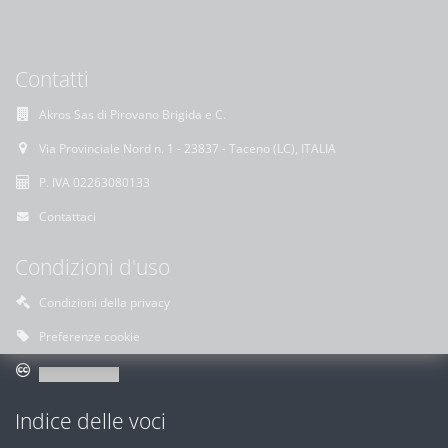
Contatti
Akros Sas di Pirovano Brigida e C.
Via Provinciale Nord n. 1 - 23837 - Taceno (LC), ITALIA
P. IVA 02263080133
Contattaci
Condizioni d'uso
Condizioni della privacy
Preferenze cookie
Indice delle voci