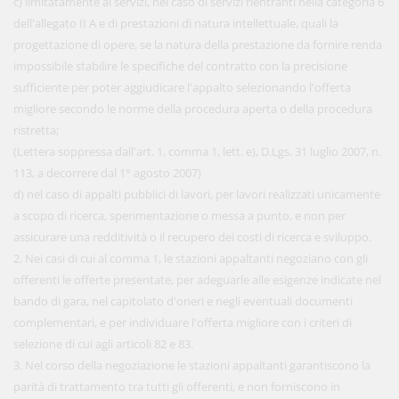
c) limitatamente ai servizi, nel caso di servizi rientranti nella categoria 6
dell'allegato II A e di prestazioni di natura intellettuale, quali la
progettazione di opere, se la natura della prestazione da fornire renda
impossibile stabilire le specifiche del contratto con la precisione
sufficiente per poter aggiudicare l'appalto selezionando l'offerta
migliore secondo le norme della procedura aperta o della procedura
ristretta;
(Lettera soppressa dall'art. 1, comma 1, lett. e), D.Lgs. 31 luglio 2007, n.
113, a decorrere dal 1° agosto 2007)
d) nel caso di appalti pubblici di lavori, per lavori realizzati unicamente
a scopo di ricerca, sperimentazione o messa a punto, e non per
assicurare una redditività o il recupero dei costi di ricerca e sviluppo.
2. Nei casi di cui al comma 1, le stazioni appaltanti negoziano con gli
offerenti le offerte presentate, per adeguarle alle esigenze indicate nel
bando di gara, nel capitolato d'oneri e negli eventuali documenti
complementari, e per individuare l'offerta migliore con i criteri di
selezione di cui agli articoli 82 e 83.
3. Nel corso della negoziazione le stazioni appaltanti garantiscono la
parità di trattamento tra tutti gli offerenti, e non forniscono in