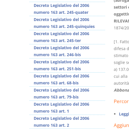
(abrogat
Decreto Legislativo del 2006
settori
numero 163 art. 245-quater
oggetti
Decreto Legislativo del 2006
RILEVA
numero 163 art. 245-quinquies
1874/20
Decreto Legislativo del 2006
Usufrutto Uso e
Prescrizione e
numero 163 art. 245-ter
[1. Fatt
Abitazione
decadenza
Decreto Legislativo del 2006
difesa d
D. Minussi
D. Minussi
numero 163 art. 246-bis
stimato 
Versione ebook
Versione ebook
€
€
Decreto Legislativo del 2006
soglie s
(iva incl.)
(iva incl.)
4,19
4,19
numero 163 art. 251-bis
a) 137.0
Decreto Legislativo del 2006
cui alla
numero 163 art. 68-bis
autorità
Decreto Legislativo del 2006
Abbona
numero 163 art. 79-bis
Percor
Decreto Legislativo del 2006
numero 163 art. 1
Legg
Decreto Legislativo del 2006
Aggiu
numero 163 art. 2