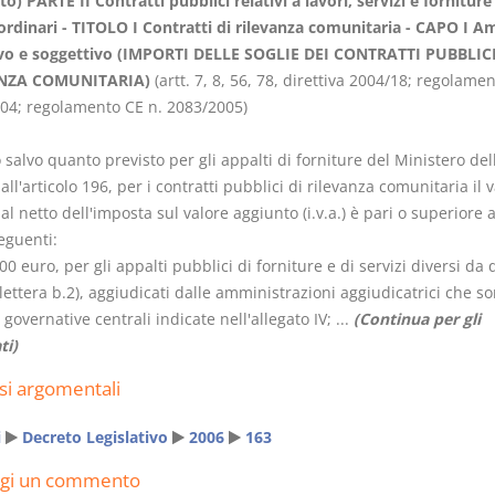
o) PARTE II Contratti pubblici relativi a lavori, servizi e forniture
 ordinari - TITOLO I Contratti di rilevanza comunitaria - CAPO I A
vo e soggettivo (IMPORTI DELLE SOGLIE DEI CONTRATTI PUBBLICI
NZA COMUNITARIA)
(artt. 7, 8, 56, 78, direttiva 2004/18; regolame
04; regolamento CE n. 2083/2005)
Rapporto e
I Singoli Con
o salvo quanto previsto per gli appalti di forniture del Ministero del
relazione giuridica
D. Minussi
all'articolo 196, per i contratti pubblici di rilevanza comunitaria il 
D. Minussi
Versione e
al netto dell'imposta sul valore aggiunto (i.v.a.) è pari o superiore a
Versione ebook
(iva incl.
€
5,99
eguenti:
(iva incl.)
5,99
00 euro, per gli appalti pubblici di forniture e di servizi diversi da q
 lettera b.2), aggiudicati dalle amministrazioni aggiudicatrici che s
 governative centrali indicate nell'allegato IV; ...
(Continua per gli
ti)
si argomentali
i
Decreto Legislativo
2006
163
ngi un commento