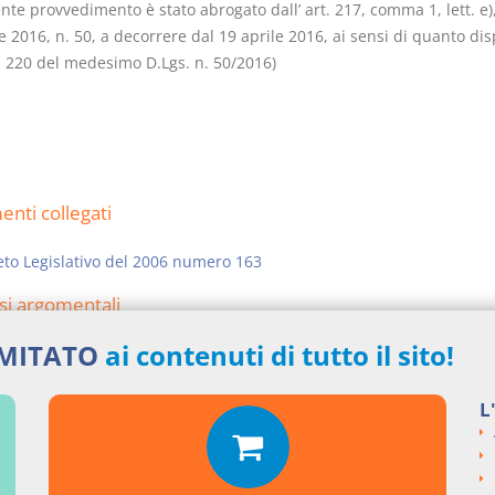
ente provvedimento è stato abrogato dall’ art. 217, comma 1, lett. e)
e 2016, n. 50, a decorrere dal 19 aprile 2016, ai sensi di quanto di
t. 220 del medesimo D.Lgs. n. 50/2016)
nti collegati
to Legislativo del 2006 numero 163
si argomentali
IMITATO
ai contenuti di tutto il sito!
Decreto Legislativo
2006
163
ngi un commento
L