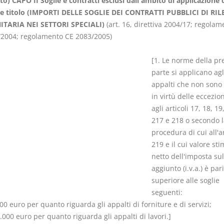
to) CAPO II Soglie e contratti esclusi dall'ambito di applicazione 
e titolo (IMPORTI DELLE SOGLIE DEI CONTRATTI PUBBLICI DI RI
TARIA NEI SETTORI SPECIALI)
(art. 16, direttiva 2004/17; regolam
/2004; regolamento CE 2083/2005)
[1. Le norme della pr
Usufrutto Uso e
Prescrizione
parte si applicano agl
Abitazione
decadenza
appalti che non sono 
D. Minussi
D. Minussi
in virtù delle eccezion
Versione ebook
Versione eb
€ 4,19
agli articoli 17, 18, 19
(iva incl.)
(iva incl.)
217 e 218 o secondo l
procedura di cui all'a
219 e il cui valore sti
netto dell'imposta sul
aggiunto (i.v.a.) è pari
superiore alle soglie
seguenti:
00 euro per quanto riguarda gli appalti di forniture e di servizi;
.000 euro per quanto riguarda gli appalti di lavori.]