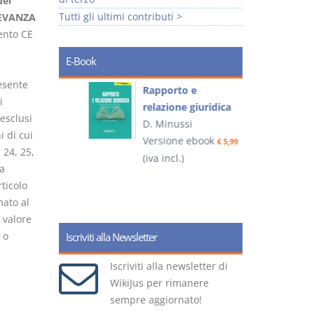
del
Tutti gli ultimi contributi >
LEVANZA
ento CE
E-Book
esente
 e
Rapporto e
I
i
relazione giuridica
esclusi
D. Minussi
i di cui
ook
Versione ebook
(
€ 4,19
€ 5,99
, 24, 25,
(iva incl.)
a
rticolo
mato al
 valore
 o
Iscriviti alla Newsletter
Iscriviti alla newsletter di
WikiJus per rimanere
sempre aggiornato!