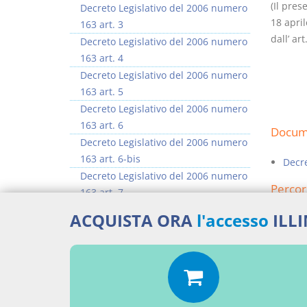
(Il pres
Decreto Legislativo del 2006 numero
18 april
163 art. 3
dall’ ar
Decreto Legislativo del 2006 numero
163 art. 4
Decreto Legislativo del 2006 numero
163 art. 5
Decreto Legislativo del 2006 numero
163 art. 6
Docume
Decreto Legislativo del 2006 numero
163 art. 6-bis
Decre
Decreto Legislativo del 2006 numero
Percor
163 art. 7
Decreto Legislativo del 2006 numero
ACQUISTA ORA
l'accesso
ILL
Leggi
163 art. 8
Decreto Legislativo del 2006 numero
Aggiu
163 art. 9
>> Vai all'argomento completo