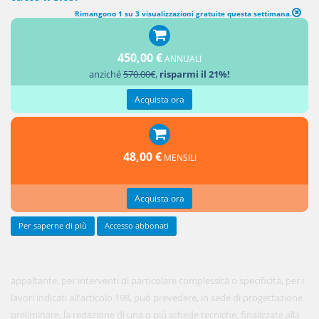
Rimangono 1 su 3 visualizzazioni gratuite questa settimana.
(abrogato) ATTIVITÀ DI PROGETTAZIONE, DIREZIONE DEI LAVORI E
ACCESSORIE
(art. 6, d.lgs. n. 30/2004)
450,00 €
ANNUALI
anziché
570.00€
,
risparmi il 21%!
[1. La
stazione
Acquista ora
48,00 €
MENSILI
Acquista ora
Per saperne di più
Accesso abbonati
appaltante, per interventi di particolare complessità o specificità, per i
lavori indicati all'articolo 198, può prevedere, in sede di progettazione
preliminare, la redazione di una o più schede tecniche, finalizzate alla