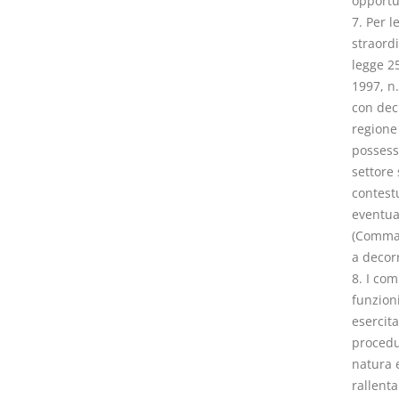
opportun
7. Per 
straordi
legge 25
1997, n
con decr
regione 
possess
settore
contest
eventua
(Comma c
a decor
8. I co
funzioni
esercita
procedu
natura 
rallenta