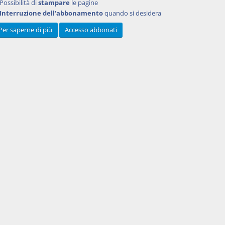
Possibilità di
stampare
le pagine
rovato
Interruzione dell'abbonamento
quando si desidera
roga alla
Per saperne di più
Accesso abbonati
la
teri per
 al
i per le
, D.Lgs.
sposto