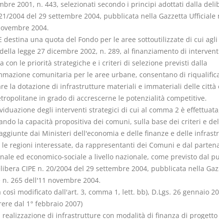
bre 2001, n. 443, selezionati secondo i principi adottati dalla deli
21/2004 del 29 settembre 2004, pubblicata nella Gazzetta Ufficiale 
novembre 2004.
PE destina una quota del Fondo per le aree sottoutilizzate di cui agli 
della legge 27 dicembre 2002, n. 289, al finanziamento di interventi
 con le priorità strategiche e i criteri di selezione previsti dalla
mazione comunitaria per le aree urbane, consentano di riqualific
re la dotazione di infrastrutture materiali e immateriali delle città 
tropolitane in grado di accrescerne le potenzialità competitive.
ividuazione degli interventi strategici di cui al comma 2 è effettuata
ando la capacità propositiva dei comuni, sulla base dei criteri e del
aggiunte dai Ministeri dell'economia e delle finanze e delle infrastr
 le regioni interessate, da rappresentanti dei Comuni e dal parten
onale ed economico-sociale a livello nazionale, come previsto dal p
elibera CIPE n. 20/2004 del 29 settembre 2004, pubblicata nella Gaz
e n. 265 dell'11 novembre 2004.
osì modificato dall'art. 3, comma 1, lett. bb), D.Lgs. 26 gennaio 20
rere dal 1° febbraio 2007)
a realizzazione di infrastrutture con modalità di finanza di progetto