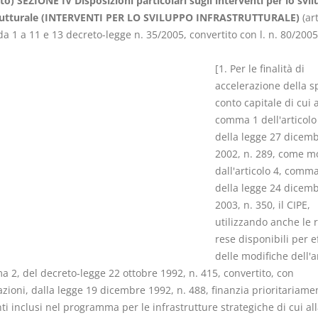
to) SEZIONE IV Disposizioni particolari sugli interventi per lo svi
trutturale (INTERVENTI PER LO SVILUPPO INFRASTRUTTURALE)
(art
 1 a 11 e 13 decreto-legge n. 35/2005, convertito con l. n. 80/2005
[1. Per le finalità di
accelerazione della s
I Vincoli Pre
conto capitale di cui a
comma 1 dell'articolo
D. Minussi
della legge 27 dicem
Versione eb
2002, n. 289, come mo
(iva incl.)
dall'articolo 4, comm
della legge 24 dicem
2003, n. 350, il CIPE,
utilizzando anche le r
rese disponibili per e
delle modifiche dell'a
 2, del decreto-legge 22 ottobre 1992, n. 415, convertito, con
zioni, dalla legge 19 dicembre 1992, n. 488, finanzia prioritariamen
ti inclusi nel programma per le infrastrutture strategiche di cui al