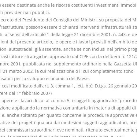
 essere destinate anche le risorse costituenti investimenti immobil
ti previdenziali pubblici.
ecreto del Presidente del Consiglio dei Ministri, su proposta del M
frastrutture, possono essere dichiarati interventi infrastrutturali st
i, ai sensi dell'articolo 1 della legge 21 dicembre 2001, n. 443, e de
ioni del presente articolo, le opere e i lavori previsti nell'ambito de
ioni autostradali già assentite, anche se non inclusi nel primo p
frastrutture strategiche, approvato dal CIPE con la delibera n. 121/
mbre 2001, pubblicata nel supplemento ordinario nella Gazzetta Uff
el 21 marzo 2002, la cui realizzazione o il cui completamento sono
nsabili per lo sviluppo economico del Paese.
osì modificato dall'art. 3, comma 1, lett. bb), D.Lgs. 26 gennaio 20
rere dal 1° febbraio 2007)
e opere e i lavori di cui al comma 5, i soggetti aggiudicatori procedo
zione applicando la normativa comunitaria in materia di appalti di 
i e, anche soltanto per quanto concerne le procedure approvative 
ative dei progetti qualora dai medesimi soggetti aggiudicatori, pre
dei commissari straordinari ove nominati, ritenuto eventualmente 