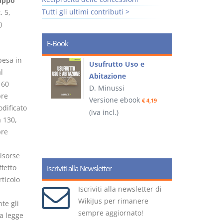
luppo
Tutti gli ultimi contributi >
. 5,
)
E-Book
pesa in
liminari
Usufrutto Uso e
l
Abitazione
 60
D. Minussi
bre
ook
Versione ebook
€ 4,19
€ 4,19
dificato
(iva incl.)
(
a 130,
bre
isorse
ffetto
Iscriviti alla Newsletter
rticolo
Iscriviti alla newsletter di
WikiJus per rimanere
te gli
sempre aggiornato!
la legge