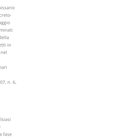
issario
creto-
aggio
ominati
della
tti in
 nel
nari
07, n. 6,
lsiasi
e
a fase