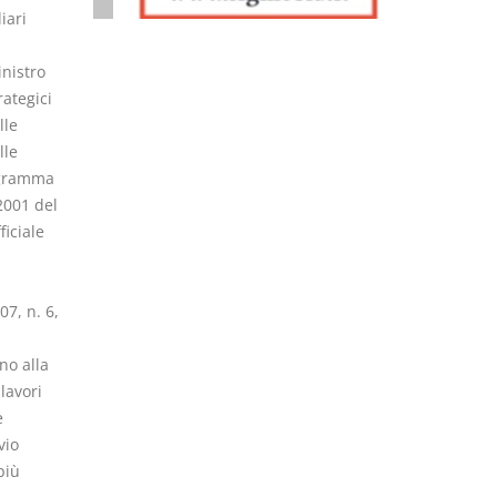
iari
inistro
rategici
lle
lle
rogramma
2001 del
iciale
07, n. 6,
no alla
lavori
e
vio
più