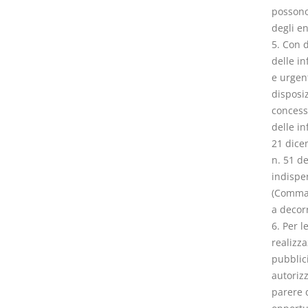
possono
degli en
5. Con d
delle in
e urgent
disposiz
concess
delle in
21 dice
n. 51 d
indispe
(Comma c
a decor
6. Per l
realizza
pubblic
autorizz
parere 