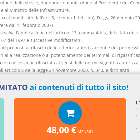
uzione delle stesse, dandone comunicazione al Presidente del Consi
 e al Ministro delle infrastrutture.
osì modificato dall'art. 3, comma 1, lett. bb), D.Lgs. 26 gennaio 20
rere dal 1° febbraio 2007)
tta salva l'applicazione dell'articolo 13, comma 4-bis, del citato decr
 67 del 1997 e successive modificazioni.
enti preposti al rilascio delle ulteriori autorizzazioni e dei permessi
i alla realizzazione o al potenziamento dei terminali di rigassifica
 di concessione rilasciata ai sensi delle norme vigenti o autorizzati
ll'articolo 8 della legge 24 novembre 2000, n. 340, e dichiarati
utture strategiche nel settore gas naturale ai sensi della legge 21
 443, sono tenuti ad esprimersi entro sessanta giorni dalla richiest
IMITATO
ai contenuti di tutto il sito!
inerzia o di ingiustificato ritardo, il Ministero delle attività produtti
ito dei propri compiti istituzionali e con le ordinarie risorse di bila
L
e senza necessità di diffida alla nomina di un commissario ad acta 
enti di competenza.
osì modificato dall'art. 2, comma 1, lett. ss), D.Lgs. 11 settembre 
48,00 €
MENSILI
'esercizio dei poteri e compiti ai medesimi attribuiti ai sensi del p