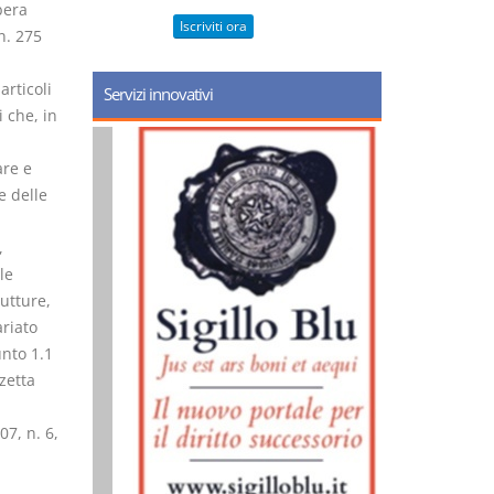
bera
Iscriviti ora
n. 275
articoli
Servizi innovativi
 che, in
are e
e delle
,
le
utture,
ariato
unto 1.1
zetta
07, n. 6,