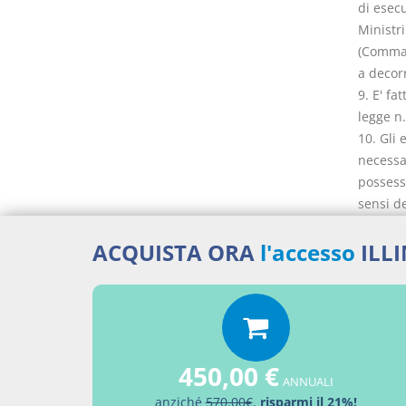
di esec
Ministri
(Comma c
a decor
9. E' fa
legge n.
10. Gli 
necessar
possesso
sensi de
infrastr
2001, n.
ACQUISTA ORA
l'accesso
ILL
caso di 
nell'amb
provved
adempim
(Comma c
450,00 €
152)
ANNUALI
11. Nell
anziché
570.00€
,
risparmi il 21%!