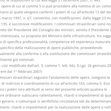
o, le disposizioni di cui alla legge 21 dicembre 2001, n. 443.
le opere di cui al comma 5 si può procedere alla nomina di un comm
nario al quale vengono conferiti i poteri di cui all'articolo 13 del de
 marzo 1997, n. 67, convertito, con modificazioni, dalla legge 23 m
. 135, e successive modificazioni. I commissari straordinari sono n
eto del Presidente del Consiglio dei ministri, sentito il Presidente 
interessata, su proposta del Ministro delle infrastrutture, tra sogge
o di specifica professionalità, competenza ed esperienza maturata
 specifico della realizzazione di opere pubbliche, provvedendo
ualmente alla conferma o alla sostituzione dei commissari straordi
lmente già nominati.
osì modificato dall'art. 3, comma 1, lett. bb), D.Lgs. 26 gennaio 20
rere dal 1° febbraio 2007)
mmissari straordinari seguono l'andamento delle opere, svolgono le
 di indirizzo e coordinamento di cui all'articolo 163, comma 5. Essi
no i poteri loro attribuiti ai sensi del presente articolo qualora le
re ordinarie subiscano rallentamenti, ritardi o impedimenti di qua
e genere, o comunque si verifichino circostanze tali da determinar
menti, ritardi o impedimenti per la realizzazione delle opere o nell