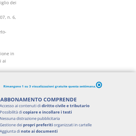
glio dei
07, n. 6,
eto-
zione in
 ai
 dicembre
a. In
Rimangono 1 su 3 visualizzazioni gratuite questa settimana.
ve,
ncio,
'ABBONAMENTO COMPRENDE
per gli
Accesso ai contenuti di
diritto civile e tributario
Possibilità di
copiare e incollare i testi
Nessuna distrazione pubblicitaria
2008, n.
Gestione dei
propri preferiti
organizzati in cartelle
Aggiunta di
note ai documenti
resente