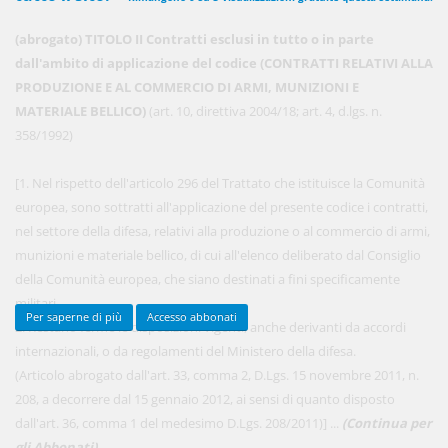
(abrogato) TITOLO II Contratti esclusi in tutto o in parte
dall'ambito di applicazione del codice (CONTRATTI RELATIVI ALLA
450,00 €
ANNUALI
PRODUZIONE E AL COMMERCIO DI ARMI, MUNIZIONI E
anziché
570.00€
,
risparmi il 21%!
MATERIALE BELLICO)
(art. 10, direttiva 2004/18; art. 4, d.lgs. n.
358/1992)
Acquista ora
[1. Nel rispetto dell'articolo 296 del Trattato che istituisce la Comunità
europea, sono sottratti all'applicazione del presente codice i contratti,
48,00 €
MENSILI
nel settore della difesa, relativi alla produzione o al commercio di armi,
munizioni e materiale bellico, di cui all'elenco deliberato dal Consiglio
della Comunità europea, che siano destinati a fini specificamente
Acquista ora
militari.
Per saperne di più
Accesso abbonati
2. Restano ferme le disposizioni vigenti, anche derivanti da accordi
internazionali, o da regolamenti del Ministero della difesa.
(Articolo abrogato dall'art. 33, comma 2, D.Lgs. 15 novembre 2011, n.
208, a decorrere dal 15 gennaio 2012, ai sensi di quanto disposto
dall'art. 36, comma 1 del medesimo D.Lgs. 208/2011)] ...
(Continua per
gli Abbonati)