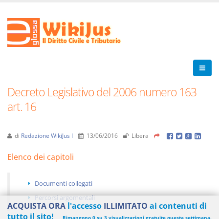
Decreto Legislativo del 2006 numero 163
art. 16
di
Redazione WikiJus I
13/06/2016
Libera
Elenco dei capitoli
Documenti collegati
Percorsi argomentali
ACQUISTA ORA
l'accesso
ILLIMITATO
ai contenuti di
tutto il sito!
Rimangono 0 su 3 visualizzazioni gratuite questa settimana.