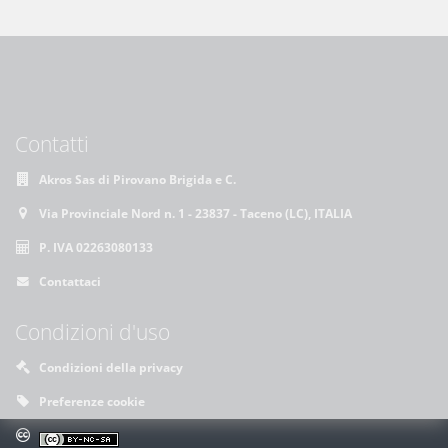
Contatti
Akros Sas di Pirovano Brigida e C.
Via Provinciale Nord n. 1 - 23837 - Taceno (LC), ITALIA
P. IVA 02263080133
Contattaci
Condizioni d'uso
Condizioni della privacy
Preferenze cookie