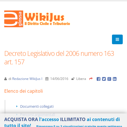
Decreto Legislativo del 2006 numero 163
art. 157
di
Redazione WikiJus I
14/06/2016
Libera
Elenco dei capitoli
Documenti collegati
Percorsi argomentali
ACQUISTA ORA
l'accesso
ILLIMITATO
ai contenuti di
tutto il sito!
Rimangono 0 su 3 visualizzazioni gratuite questa settimana.