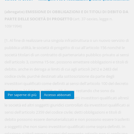
(abrogato) EMISSIONE DI OBBLIGAZIONI E DI TITOLI DI DEBITO DA
PARTE DELLE SOCIETÀ DI PROGETTO
(art. 37-sexies, legge n.
450,00 €
ANNUALI
109/1994)
anziché
570.00€
,
risparmi il 21%!
[1. Al fine di realizzare una singola infrastruttura o un nuovo servizio di
Acquista ora
pubblica utilità, le società di progetto di cui all'articolo 156 nonché le
società titolari di un contratto di partenariato pubblico privato ai sensi
dell'articolo 3, comma 15-ter, possono emettere obbligazioni e titoli di
48,00 €
MENSILI
debito, anche in deroga ai limiti di cui agli articoli 2412 e 2483 del
codice civile, purché destinati alla sottoscrizione da parte degli
investitori qualificati come definiti ai sensi dell'articolo 100 del decreto
Acquista ora
legislativo 24 febbraio 1998, n. 58, fermo restando che sono da
Per saperne di più
Accesso abbonati
intendersi inclusi in ogni caso tra i suddetti investitori qualificati altresì
le società ed altri soggetti giuridici controllati da investitori qualificati ai
sensi dell'articolo 2359 del codice civile; detti obbligazioni e titoli di
debito possono essere dematerializzati e non possono essere trasferiti
a soggetti che non siano investitori qualificati come sopra definiti. In
relazione ai titoli emessi ai sensi del presente articolo non si applicano