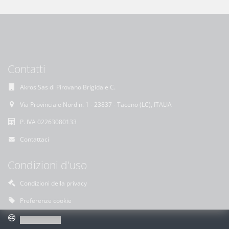
Contatti
Akros Sas di Pirovano Brigida e C.
Via Provinciale Nord n. 1 - 23837 - Taceno (LC), ITALIA
P. IVA 02263080133
Contattaci
Condizioni d'uso
Condizioni della privacy
Preferenze cookie