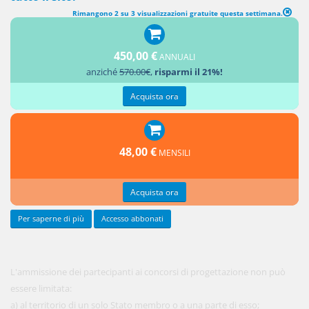
Rimangono 2 su 3 visualizzazioni gratuite questa settimana.
(abrogato) DISPOSIZIONI GENERALI SULLA PARTECIPAZIONE AI
CONCORSI DI PROGETTAZIONE
(art. 66, direttiva 2004/18)
450,00 €
ANNUALI
anziché
570.00€
,
risparmi il 21%!
[1.
Acquista ora
48,00 €
MENSILI
Acquista ora
Per saperne di più
Accesso abbonati
L'ammissione dei partecipanti ai concorsi di progettazione non può
essere limitata:
a) al territorio di un solo Stato membro o a una parte di esso;