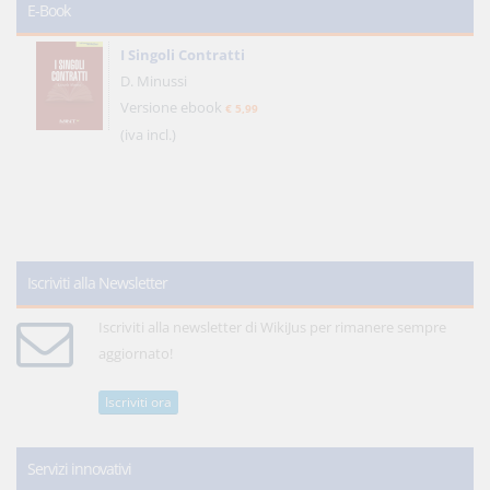
E-Book
I Singoli Contratti
D. Minussi
Versione ebook
€ 5,99
(iva incl.)
Iscriviti alla Newsletter
Iscriviti alla newsletter di WikiJus per rimanere sempre
aggiornato!
Iscriviti ora
Servizi innovativi