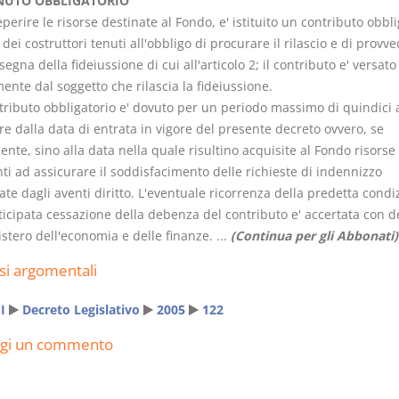
NUTO OBBLIGATORIO
eperire le risorse destinate al Fondo, e' istituito un contributo obbl
 dei costruttori tenuti all'obbligo di procurare il rilascio e di provv
segna della fideiussione di cui all'articolo 2; il contributo e' versato
ente dal soggetto che rilascia la fideiussione.
ntributo obbligatorio e' dovuto per un periodo massimo di quindici 
Usufrutto Uso e
Prescrizione
e dalla data di entrata in vigore del presente decreto ovvero, se
Abitazione
decadenza
nte, sino alla data nella quale risultino acquisite al Fondo risorse
D. Minussi
D. Minussi
nti ad assicurare il soddisfacimento delle richieste di indennizzo
Versione ebook
Versione e
€
te dagli aventi diritto. L'eventuale ricorrenza della predetta condi
(iva incl.)
(iva incl.
4,19
4,19
ticipata cessazione della debenza del contributo e' accertata con d
stero dell'economia e delle finanze. ...
(Continua per gli Abbonati)
si argomentali
I
Decreto Legislativo
2005
122
ngi un commento