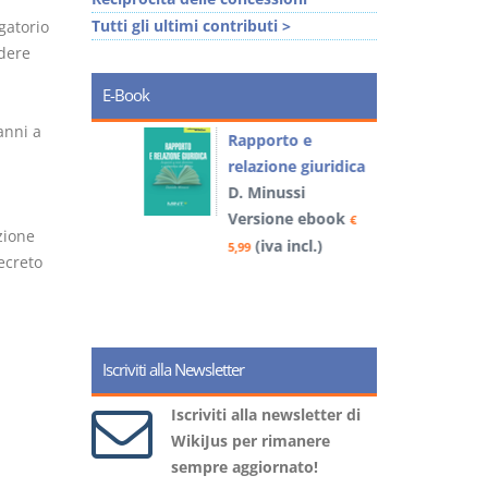
Tutti gli ultimi contributi >
igatorio
edere
E-Book
anni a
 e
Rapporto e
I
relazione giuridica
D. Minussi
book
Versione ebook
€
€
5
zione
)
(iva incl.)
5,99
ecreto
Iscriviti alla Newsletter
Iscriviti alla newsletter di
WikiJus per rimanere
sempre aggiornato!