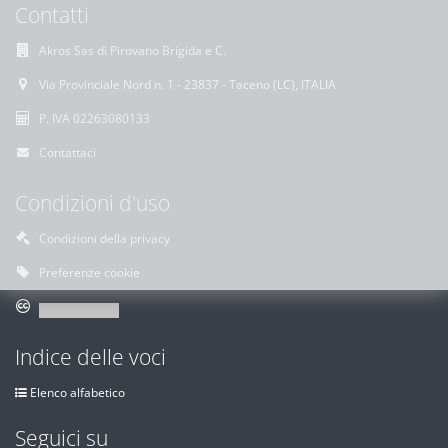
Contatti
Akros Sas di Pirovano Brigida e C.
Via Provinciale Nord n. 1 - 23837 - Taceno (LC), ITALIA
P. IVA 02263080133
Contattaci
Condizioni d'uso
Condizioni della privacy
Preferenze cookie
Indice delle voci
Elenco alfabetico
Seguici su