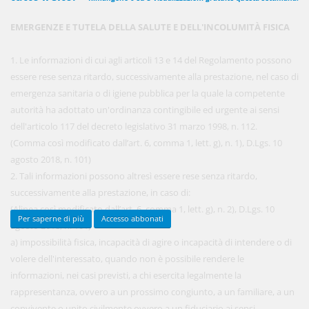
EMERGENZE E TUTELA DELLA SALUTE E DELL'INCOLUMITÀ FISICA
450,00 €
ANNUALI
1. Le informazioni di cui agli articoli 13 e 14 del Regolamento possono
anziché
570.00€
,
risparmi il 21%!
essere rese senza ritardo, successivamente alla prestazione, nel caso di
emergenza sanitaria o di igiene pubblica per la quale la competente
Acquista ora
autorità ha adottato un'ordinanza contingibile ed urgente ai sensi
dell'articolo 117 del decreto legislativo 31 marzo 1998, n. 112.
(Comma così modificato dall’art. 6, comma 1, lett. g), n. 1), D.Lgs. 10
48,00 €
MENSILI
agosto 2018, n. 101)
2. Tali informazioni possono altresì essere rese senza ritardo,
successivamente alla prestazione, in caso di:
Acquista ora
(Alinea così modificato dall’art. 6, comma 1, lett. g), n. 2), D.Lgs. 10
Per saperne di più
Accesso abbonati
agosto 2018, n. 101)
a) impossibilità fisica, incapacità di agire o incapacità di intendere o di
volere dell'interessato, quando non è possibile rendere le
informazioni, nei casi previsti, a chi esercita legalmente la
rappresentanza, ovvero a un prossimo congiunto, a un familiare, a un
convivente o unito civilmente ovvero a un fiduciario ai sensi