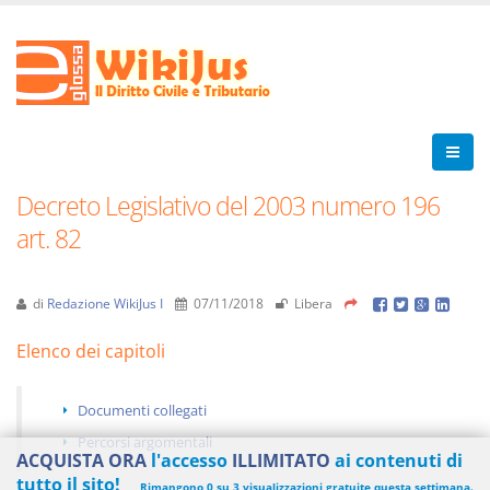
Decreto Legislativo del 2003 numero 196
art. 82
di
Redazione WikiJus I
07/11/2018
Libera
Elenco dei capitoli
Documenti collegati
Percorsi argomentali
ACQUISTA ORA
l'accesso
ILLIMITATO
ai contenuti di
tutto il sito!
Rimangono 0 su 3 visualizzazioni gratuite questa settimana.