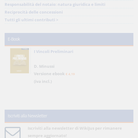
Responsabilità del notaio: natura giuridica e limiti
Reciprocità delle concessioni
Tutti gli ultimi contributi >
E-Book
I Vincoli Preliminari
D. Minussi
Versione ebook
€ 4,19
(iva incl.)
Iscriviti alla Newsletter
Iscriviti alla newsletter di WikiJus per rimanere
sempre aggiornato!