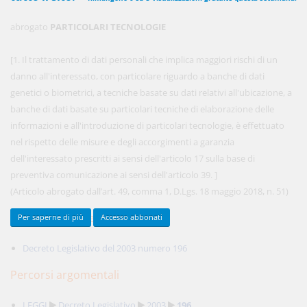
abrogato
PARTICOLARI TECNOLOGIE
450,00 €
ANNUALI
[1. Il trattamento di dati personali che implica maggiori rischi di un
anziché
570.00€
,
risparmi il 21%!
danno all'interessato, con particolare riguardo a banche di dati
genetici o biometrici, a tecniche basate su dati relativi all'ubicazione, a
Acquista ora
banche di dati basate su particolari tecniche di elaborazione delle
informazioni e all'introduzione di particolari tecnologie, è effettuato
nel rispetto delle misure e degli accorgimenti a garanzia
48,00 €
MENSILI
dell'interessato prescritti ai sensi dell'articolo 17 sulla base di
preventiva comunicazione ai sensi dell'articolo 39. ]
(Articolo abrogato dall’art. 49, comma 1, D.Lgs. 18 maggio 2018, n. 51)
Acquista ora
Documenti collegati
Per saperne di più
Accesso abbonati
Decreto Legislativo del 2003 numero 196
Percorsi argomentali
LEGGI
Decreto Legislativo
2003
196