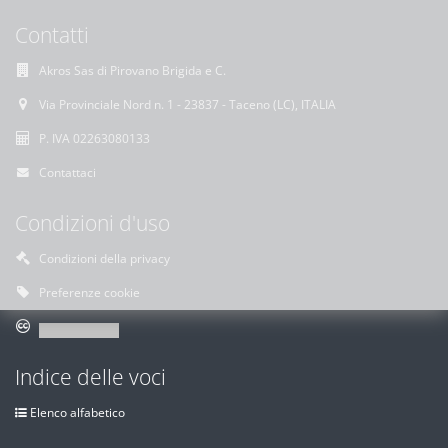
Contatti
Akros Sas di Pirovano Brigida e C.
Via Provinciale Nord n. 1 - 23837 - Taceno (LC), ITALIA
P. IVA 02263080133
Contattaci
Condizioni d'uso
Condizioni della privacy
Preferenze cookie
Indice delle voci
Elenco alfabetico