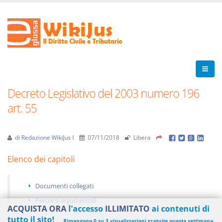
Decreto Legislativo del 2003 numero 196
art. 55
di
Redazione WikiJus I
07/11/2018
Libera
Elenco dei capitoli
Documenti collegati
Percorsi argomentali
ACQUISTA ORA
l'accesso
ILLIMITATO
ai contenuti di
tutto il sito!
Rimangono 0 su 3 visualizzazioni gratuite questa settimana.