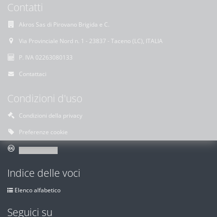
Contatti
Akros Sas di Pirovano Brigida e C.
Via Provinciale Nord n. 1 - 23837 - Taceno (LC), ITALIA
P. IVA 02263080133
Contattaci
Condizioni d'uso
Condizioni della privacy
Preferenze cookie
Indice delle voci
Elenco alfabetico
Seguici su