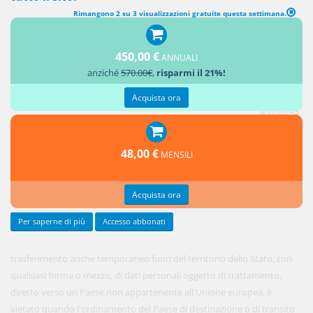
Rimangono 2 su 3 visualizzazioni gratuite questa settimana.
abrogato
TRASFERIMENTI VIETATI
450,00 €
ANNUALI
[1. Fuori
anziché
570.00€
,
risparmi il 21%!
dei casi di
cui agli
Acquista ora
articoli 43
e 44, il
48,00 €
MENSILI
Acquista ora
Per saperne di più
Accesso abbonati
trasferimento anche temporaneo fuori del territorio dello Stato, con
qualsiasi forma o mezzo, di dati personali oggetto di trattamento,
diretto verso un Paese non appartenente all'Unione europea, è
vietato quando l'ordinamento del Paese di destinazione o di transito