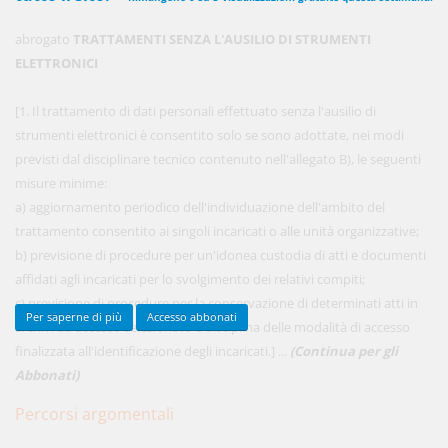
abrogato
TRATTAMENTI SENZA L'AUSILIO DI STRUMENTI
ELETTRONICI
450,00 €
ANNUALI
anziché
570.00€
,
risparmi il 21%!
[1. Il trattamento di dati personali effettuato senza l'ausilio di
strumenti elettronici è consentito solo se sono adottate, nei modi
Acquista ora
previsti dal disciplinare tecnico contenuto nell'allegato B), le seguenti
misure minime:
a) aggiornamento periodico dell'individuazione dell'ambito del
48,00 €
MENSILI
trattamento consentito ai singoli incaricati o alle unità organizzative;
b) previsione di procedure per un'idonea custodia di atti e documenti
affidati agli incaricati per lo svolgimento dei relativi compiti;
Acquista ora
c) previsione di procedure per la conservazione di determinati atti in
Per saperne di più
Accesso abbonati
archivi ad accesso selezionato e disciplina delle modalità di accesso
finalizzata all'identificazione degli incaricati.] ...
(Continua per gli
Abbonati)
Percorsi argomentali