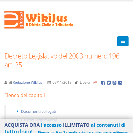
Decreto Legislativo del 2003 numero 196
art. 35
di
Redazione WikiJus I
07/11/2018
Libera
Elenco dei capitoli
Documenti collegati
Percorsi argomentali
ACQUISTA ORA
l'accesso
ILLIMITATO
ai contenuti di
tutto il sito!
Rimangono 0 su 3 visualizzazioni gratuite questa settimana.