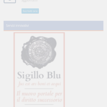
aggiornato!
Iscriviti ora
Servizi innovativi