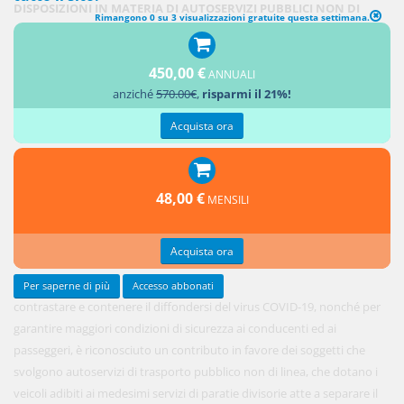
DISPOSIZIONI IN MATERIA DI AUTOSERVIZI PUBBLICI NON DI
Rimangono 0 su 3 visualizzazioni gratuite questa settimana.
LINEA
450,00 €
1. Allo
ANNUALI
anziché
570.00€
,
risparmi il 21%!
scopo di
Acquista ora
48,00 €
MENSILI
Acquista ora
Per saperne di più
Accesso abbonati
contrastare e contenere il diffondersi del virus COVID-19, nonché per
garantire maggiori condizioni di sicurezza ai conducenti ed ai
passeggeri, è riconosciuto un contributo in favore dei soggetti che
svolgono autoservizi di trasporto pubblico non di linea, che dotano i
veicoli adibiti ai medesimi servizi di paratie divisorie atte a separare il