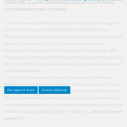
FONDO PER LA SANIFICAZIONE DEGLI AMBIENTI DI PROVINCE,
CITTÀ METROPOLITANE E COMUNI
450,00 €
1. In considerazione del livello di esposizione al rischio di contagio da
ANNUALI
anziché
570.00€
,
risparmi il 21%!
COVID-19 connesso allo svolgimento dei compiti istituzionali, è
istituito presso il Ministero dell'interno un fondo con una dotazione di
Acquista ora
70 milioni di euro per l'anno 2020, finalizzato a concorrere al
finanziamento delle spese di sanificazione e disinfezione degli uffici,
degli ambienti e dei mezzi di Province, città metropolitane e comuni. Il
48,00 €
MENSILI
fondo è destinato per 65 milioni ai comuni e per 5 milioni alle province
e città metropolitane.
2. Il fondo di cui al comma 1 è ripartito con decreto del Ministero
Acquista ora
dell'interno, di concerto con il Ministero dell'economia e delle finanze
Per saperne di più
Accesso abbonati
e del Ministero della salute, da adottarsi, sentita la Conferenza Stato
città ed autonomie locali, entro 30 giorni dalla data di pubblicazione
del presente decreto, tenendo conto della popolazione residente e del
numero di casi di contagio da COVID-19 accertati. ...
(Continua per gli
Abbonati)