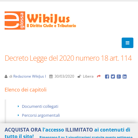
Decreto Legge del 2020 numero 18 art. 114
di
Redazione WikiJus I
30/03/2020
Libera
Elenco dei capitoli
Documenti collegati
Percorsi argomentali
ACQUISTA ORA
l'accesso
ILLIMITATO
ai contenuti di
tutto il sito!
Rimangono 0 su 3 visualizzazioni gratuite questa settimana.