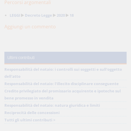
Percorsi argomentali
LEGGI
Decreto Legge
2020
18
Aggiungi un commento
Ultimi contributi
Responsabilità del notaio: i controlli sui soggetti e sull'oggetto
dell'atto
Responsabilità del notaio: l'illecito disciplinare conseguente
Credito privilegiato del promissario acquirente e ipoteche sul
bene promesso in vendita
Responsabilità del notaio: natura giuridica e limiti
Reciprocità delle concessioni
Tutti gli ultimi contributi >