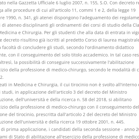
to nella Gazzetta Ufficiale 6 luglio 2007, n. 155, S.O. Con decreto r
a alle procedure di cui all'articolo 11, commi 1 e 2, della legge 19
e 1990, n. 341, gli atenei dispongono l'adeguamento dei regolame
i di ateneo disciplinanti gli ordinamenti dei corsi di studio della Cl
dicina e Chirurgia. Per gli studenti che alla data di entrata in vig
 decreto risultino già iscritti al predetto Corso di laurea magistrale
 facoltà di concludere gli studi, secondo l'ordinamento didattico
te, con il conseguimento del solo titolo accademico. In tal caso res
ltresì, la possibilità di conseguire successivamente l'abilitazione
cizio della professione di medico-chirurgo, secondo le modalità di c
2.
reati in Medicina e Chirurgia, il cui tirocinio non è svolto all'interno 
 studi, in applicazione dell'articolo 3 del decreto del Ministro
ruzione, dell'università e della ricerca n. 58 del 2018, si abilitano
cizio della professione di medico-chirurgo con il conseguimento del
one del tirocinio, prescritta dall'articolo 2 del decreto del Ministro
ruzione dell'università e della ricerca 19 ottobre 2001, n. 445.
a di prima applicazione, i candidati della seconda sessione - anno 
ami di Stato di abilitazione all'esercizio della professione di medic