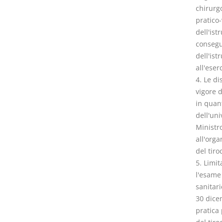
chirurgo
pratico-
dell'ist
consegui
dell'ist
all'eser
4. Le di
vigore 
in quant
dell'uni
Ministro
all'orga
del tiro
5. Limi
l'esame 
sanitari
30 dice
pratica 