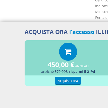
del tiro
indicazi
Minister
Per la 
riconosc
una qual
ACQUISTA ORA
l'accesso
ILL
all'arti
una pro
prova pr
Minister
del 30 s
450,00 €
9.
ANNUALI
anziché
570.00€
,
risparmi il 21%!
Acquista ora
Docume
Decr