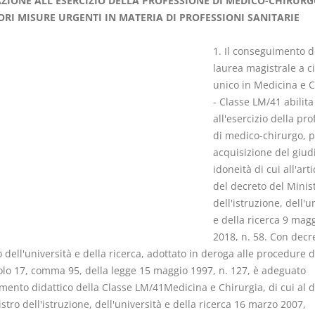
AZIONE ALL'ESERCIZIO DELLA PROFESSIONE DI MEDICO-CHIRURG
ORI MISURE URGENTI IN MATERIA DI PROFESSIONI SANITARIE
1. Il conseguimento d
laurea magistrale a ci
unico in Medicina e C
I Singoli Contratti
Il Condomin
- Classe LM/41 abilita
D. Minussi
La riforma di cui
all'esercizio della pr
Versione ebook
€ 5,99
220/2012
di medico-chirurgo, p
(iva incl.)
S. D'Andrea 
acquisizione del giudi
Minussi
idoneità di cui all'arti
Versione eb
del decreto del Minis
(iva incl.)
dell'istruzione, dell'u
e della ricerca 9 mag
2018, n. 58. Con decr
 dell'università e della ricerca, adottato in deroga alle procedure d
colo 17, comma 95, della legge 15 maggio 1997, n. 127, è adeguato
amento didattico della Classe LM/41Medicina e Chirurgia, di cui al 
stro dell'istruzione, dell'università e della ricerca 16 marzo 2007,