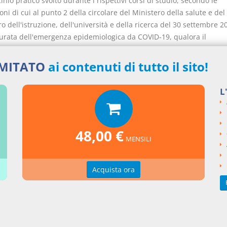
cinio pratico svolto durante i rispettivi corsi di studio, secondo le
oni di cui al punto 2 della circolare del Ministero della salute e del
o dell'istruzione, dell'università e della ricerca del 30 settembre 2
durata dell'emergenza epidemiologica da COVID-19, qualora il
imento ai sensi della Direttiva 2005/36/CE e successive modificazio
ifica professionale per l'esercizio di una professione sanitaria di c
IMITATO
ai contenuti di tutto il sito!
colo 1 della legge 1 febbraio 2006, n. 43 sia subordinato allo svolgi
va compensativa, la stessa può essere svolta con modalità a distan
L
atica può svolgersi con le modalità di cui al punto 2 della circolare
o della salute e del Ministero dell'istruzione, dell'università e della
ettembre 2016. E' abrogato l'articolo 29 del decreto-legge 2 marzo 
48,00 €
MENSILI
Acquista ora
nti collegati
eto Legge del 2020 numero 18