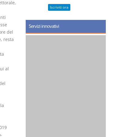
ettorale,
Iscriviti ora
nti
asse
Servizi innovativi
ore del
, resta
ta
ui al
del
la
2019
o-