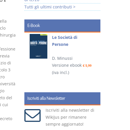
O E
Tutti gli ultimi contributi >
ella
E-Book
clo
hirurgia
io
Le Società di
I
Persone
 alla legge
ofessione
revia
D. Minussi
– D.
zio di
Versione ebook
(
€ 5,99
colo 3
(iva incl.)
ook
€ 6,99
tro
niversità
gio
eto del
Iscriviti alla Newsletter
i cui
Iscriviti alla newsletter di
WikiJus per rimanere
decreto
sempre aggiornato!