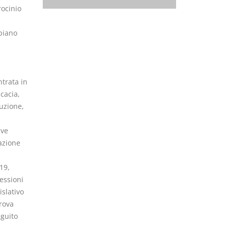
rocinio
bbiano
ntrata in
cacia,
ruzione,
ive
cazione
19,
fessioni
islativo
rova
eguito