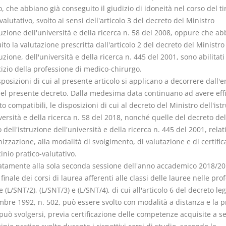
, che abbiano già conseguito il giudizio di idoneità nel corso del ti
valutativo, svolto ai sensi dell'articolo 3 del decreto del Ministro
ruzione dell'università e della ricerca n. 58 del 2008, oppure che a
to la valutazione prescritta dall'articolo 2 del decreto del Ministro
ruzione, dell'università e della ricerca n. 445 del 2001, sono abilitati
cizio della professione di medico-chirurgo.
sposizioni di cui al presente articolo si applicano a decorrere dall'e
del presente decreto. Dalla medesima data continuano ad avere effi
o compatibili, le disposizioni di cui al decreto del Ministro dell'ist
versità e della ricerca n. 58 del 2018, nonché quelle del decreto del
 dell'istruzione dell'università e della ricerca n. 445 del 2001, relat
nizzazione, alla modalità di svolgimento, di valutazione e di certifi
cinio pratico-valutativo.
tatamente alla sola seconda sessione dell'anno accademico 2018/20
finale dei corsi di laurea afferenti alle classi delle lauree nelle pro
e (L/SNT/2), (L/SNT/3) e (L/SNT/4), di cui all'articolo 6 del decreto leg
mbre 1992, n. 502, può essere svolto con modalità a distanza e la p
può svolgersi, previa certificazione delle competenze acquisite a s