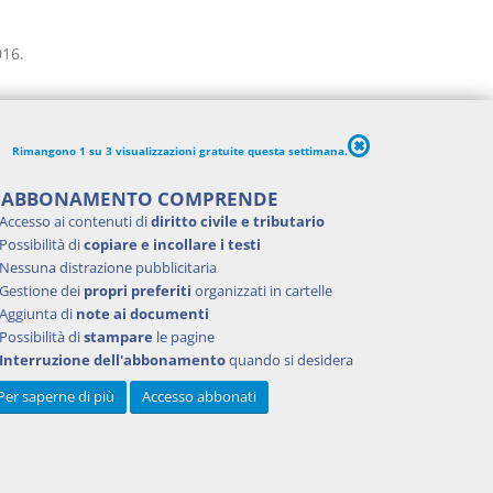
016.
ni di
ui
Rimangono 1 su 3 visualizzazioni gratuite questa settimana.
mento di
za e la
'ABBONAMENTO COMPRENDE
 del
Accesso ai contenuti di
diritto civile e tributario
 ricerca
Possibilità di
copiare e incollare i testi
2020, n.
Nessuna distrazione pubblicitaria
Gestione dei
propri preferiti
organizzati in cartelle
Aggiunta di
note ai documenti
Possibilità di
stampare
le pagine
Interruzione dell'abbonamento
quando si desidera
Per saperne di più
Accesso abbonati