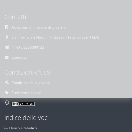
Contatti
Akros Sas di Pirovano Brigida e C.
Via Provinciale Nord n. 1 - 23837 - Taceno (LC), ITALIA
P. IVA 02263080133
Contattaci
Condizioni d'uso
Condizioni della privacy
Preferenze cookie
Indice delle voci
Elenco alfabetico