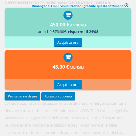
DIFFERIMENTO DI TERMINI AMMINISTRATIVO-CONTABILI
Rimangono 1 su 3 visualizzazioni gratuite questa settimana.
1. In
450,00 €
ANNUALI
anziché
570.00€
,
risparmi il 21%!
Acquista ora
48,00 €
MENSILI
Acquista ora
Per saperne di più
Accesso abbonati
considerazione della situazione straordinaria di emergenza sanitaria
derivante dalla diffusione dell'epidemia da COVID-19 e della oggettiva
necessità di alleggerire i carichi amministrativi di enti ed organismi
pubblici anche mediante la dilazione degli adempimenti e delle
scadenze, è differito il termine di adozione dei rendiconti o dei bilanci