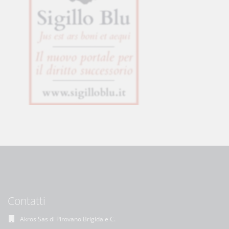
Contatti
Akros Sas di Pirovano Brigida e C.