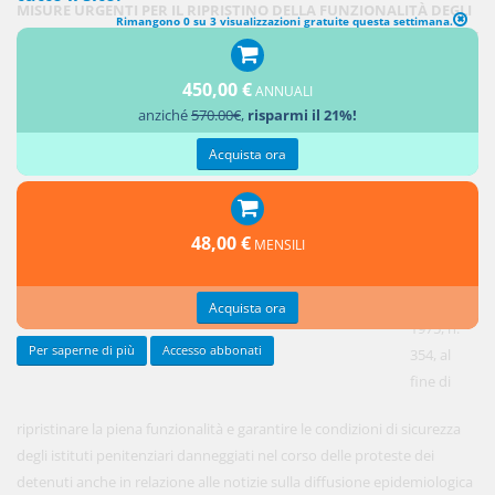
MISURE URGENTI PER IL RIPRISTINO DELLA FUNZIONALITÀ DEGLI
Rimangono 0 su 3 visualizzazioni gratuite questa settimana.
ISTITUTI PENITENZIARI E PER LA PREVENZIONE DELLA DIFFUSIONE
DEL COVID-19
450,00 €
ANNUALI
anziché
570.00€
,
risparmi il 21%!
1. Fermo
quanto
Acquista ora
stabilito
dagli
articoli 24
48,00 €
MENSILI
e 32 della
legge 26
luglio
Acquista ora
1975, n.
Per saperne di più
Accesso abbonati
354, al
fine di
ripristinare la piena funzionalità e garantire le condizioni di sicurezza
degli istituti penitenziari danneggiati nel corso delle proteste dei
detenuti anche in relazione alle notizie sulla diffusione epidemiologica