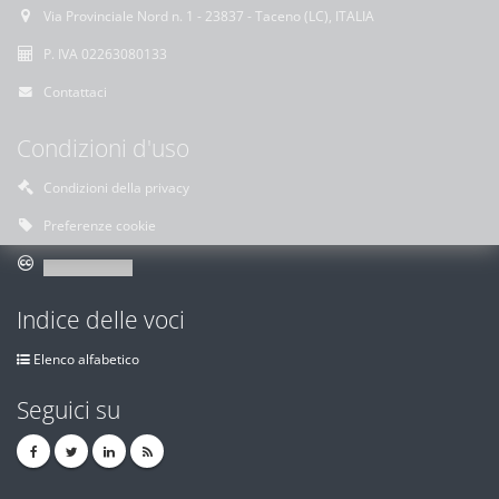
Via Provinciale Nord n. 1 - 23837 - Taceno (LC), ITALIA
P. IVA 02263080133
Contattaci
Condizioni d'uso
Condizioni della privacy
Preferenze cookie
Indice delle voci
Elenco alfabetico
Seguici su