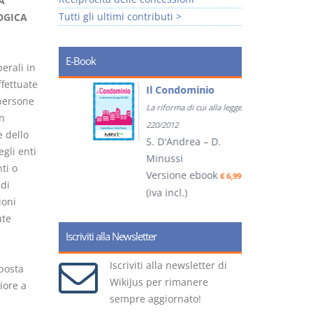
A
Tutti gli ultimi contributi >
OGICA
E-Book
berali in
ffettuate
tratti
Il Condominio
persone
La riforma di cui alla legge
on
ook
€ 5,99
220/2012
e dello
S. D'Andrea – D.
egli enti
Minussi
nti o
(
Versione ebook
€ 6,99
 di
(iva incl.)
ioni
ute
Iscriviti alla Newsletter
Iscriviti alla newsletter di
posta
WikiJus per rimanere
iore a
sempre aggiornato!