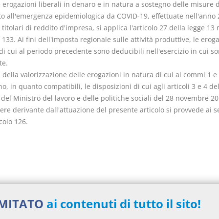
e erogazioni liberali in denaro e in natura a sostegno delle misure d
to all'emergenza epidemiologica da COVID-19, effettuate nell'anno 
 titolari di reddito d'impresa, si applica l'articolo 27 della legge 13
 133. Ai fini dell'imposta regionale sulle attività produttive, le erog
 di cui al periodo precedente sono deducibili nell'esercizio in cui s
te.
ni della valorizzazione delle erogazioni in natura di cui ai commi 1 e 
o, in quanto compatibili, le disposizioni di cui agli articoli 3 e 4 de
del Ministro del lavoro e delle politiche sociali del 28 novembre 20
nere derivante dall'attuazione del presente articolo si provvede ai s
icolo 126.
nti collegati
IMITATO
ai contenuti di tutto il sito!
eto Legge del 2020 numero 18