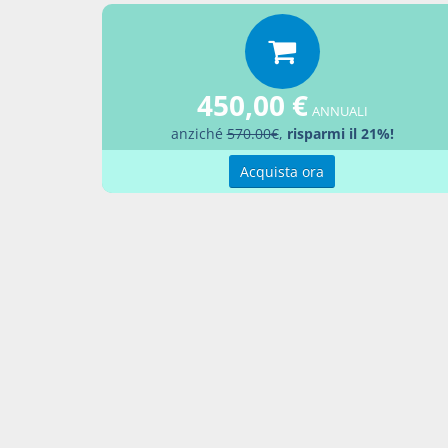
Percor
LEGG
450,00 €
Aggiu
ANNUALI
anziché
570.00€
,
risparmi il 21%!
Acquista ora
Contatti
Condi
Akros Sas di Pirovano Brigida e C.
Condi
Via Provinciale Nord n. 1 - 23837 -
Pref
Taceno (LC), ITALIA