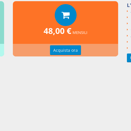
L
si argomentali
I
Decreto Legge
2020
18
48,00 €
ngi un commento
MENSILI
Acquista ora
zioni d'uso
Indice delle voci
zioni della privacy
Elenco alfabetico
erenze cookie
Seguici su