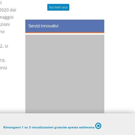
i
Iscriviti ora
2020 dai
 maggio
azioni
Servizi innovativi
ono
2, si
l
19.
ensi
Rimangono 1 su 3 visualizzazioni gratuite questa settimana.