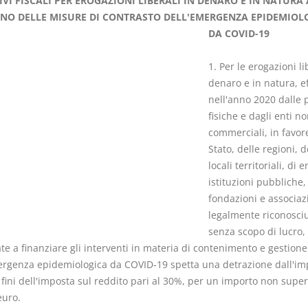
IVI FISCALI PER EROGAZIONI LIBERALI IN DENARO E IN NATURA 
NO DELLE MISURE DI CONTRASTO DELL'EMERGENZA EPIDEMIOL
DA COVID-19
1. Per le erogazioni li
denaro e in natura, e
Rapporto e
I Singoli Con
nell'anno 2020 dalle 
relazione giuridica
D. Minussi
fisiche e dagli enti n
D. Minussi
Versione eb
commerciali, in favor
Versione ebook
(iva incl.)
€ 5,99
Stato, delle regioni, d
(iva incl.)
locali territoriali, di e
istituzioni pubbliche,
fondazioni e associaz
legalmente riconosci
senza scopo di lucro,
ate a finanziare gli interventi in materia di contenimento e gestione
ergenza epidemiologica da COVID-19 spetta una detrazione dall'im
 fini dell'imposta sul reddito pari al 30%, per un importo non super
euro.