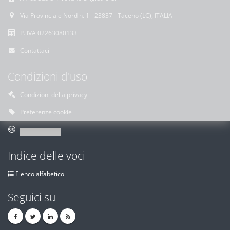
Via Provinciale Nord n. 1 - 23837 - Taceno (LC), ITALIA
P. IVA 02263080133
Contattaci
Condizioni d'uso
Condizioni della privacy
Preferenze cookie
Indice delle voci
Elenco alfabetico
Seguici su