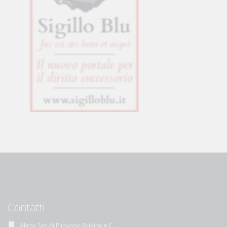
Contatti
Akros Sas di Pirovano Brigida e C.