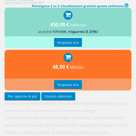
ENTRATA IN VIGORE
Rimangono 2 su 3 visualizzazioni gratuite questa settimana.
1. Il
450,00 €
presente
ANNUALI
anziché
570.00€
,
risparmi il 21%!
decreto
entra in
Acquista ora
vigore il
giorno
stesso
48,00 €
MENSILI
della sua
Acquista ora
Per saperne di più
Accesso abbonati
pubblicazione nella Gazzetta Ufficiale della Repubblica italiana e sarà
presentato alle Camere per la conversione in legge.
Il presente decreto, munito del sigillo dello Stato, sarà inserito nella
Raccolta ufficiale degli atti normativi della Repubblica italiana. E’ fatto
obbligo a chiunque spetti di osservarlo e di farlo osservare.