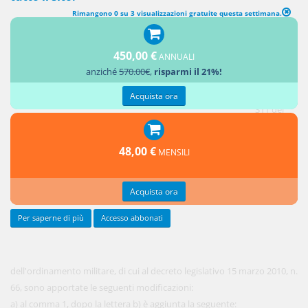
Rimangono 0 su 3 visualizzazioni gratuite questa settimana.
MODIFICA DELLA DISCIPLINA PER LE CESSIONI DI BENI MOBILI A
TITOLO GRATUITO DA PARTE DEL MINISTERO DELLA DIFESA
450,00 €
ANNUALI
anziché
570.00€
,
risparmi il 21%!
1.
All'articolo
Acquista ora
311 del
codice
48,00 €
MENSILI
Acquista ora
Per saperne di più
Accesso abbonati
dell'ordinamento militare, di cui al decreto legislativo 15 marzo 2010, n.
66, sono apportate le seguenti modificazioni:
a) al comma 1, dopo la lettera b) è aggiunta la seguente: