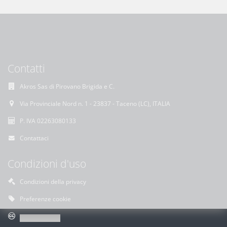
Contatti
Akros Sas di Pirovano Brigida e C.
Via Provinciale Nord n. 1 - 23837 - Taceno (LC), ITALIA
P. IVA 02263080133
Contattaci
Condizioni d'uso
Condizioni della privacy
Preferenze cookie