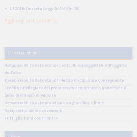
LEGGI
Decreto Legge
2011
138
Aggiungi un commento
Ultimi contributi
Responsabilità del notaio: i controlli sui soggetti e sull'oggetto
dell'atto
Responsabilità del notaio: l'illecito disciplinare conseguente
Credito privilegiato del promissario acquirente e ipoteche sul
bene promesso in vendita
Responsabilità del notaio: natura giuridica e limiti
Reciprocità delle concessioni
Tutti gli ultimi contributi >