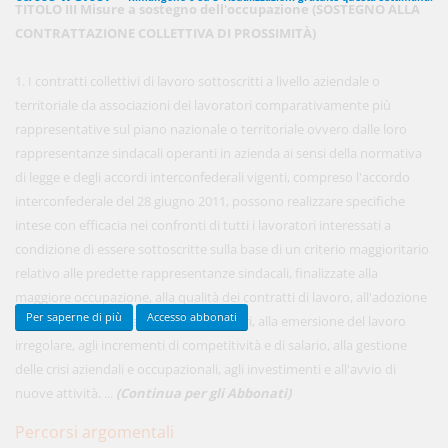
TITOLO III Misure a sostegno dell'occupazione (SOSTEGNO ALLA
CONTRATTAZIONE COLLETTIVA DI PROSSIMITÀ)
450,00 €
1. I contratti collettivi di lavoro sottoscritti a livello aziendale o
ANNUALI
anziché
570.00€
,
risparmi il 21%!
territoriale da associazioni dei lavoratori comparativamente più
rappresentative sul piano nazionale o territoriale ovvero dalle loro
Acquista ora
rappresentanze sindacali operanti in azienda ai sensi della normativa
di legge e degli accordi interconfederali vigenti, compreso l'accordo
interconfederale del 28 giugno 2011, possono realizzare specifiche
48,00 €
MENSILI
intese con efficacia nei confronti di tutti i lavoratori interessati a
condizione di essere sottoscritte sulla base di un criterio maggioritario
relativo alle predette rappresentanze sindacali, finalizzate alla
Acquista ora
maggiore occupazione, alla qualità dei contratti di lavoro, all'adozione
Per saperne di più
Accesso abbonati
di forme di partecipazione dei lavoratori, alla emersione del lavoro
irregolare, agli incrementi di competitività e di salario, alla gestione
delle crisi aziendali e occupazionali, agli investimenti e all'avvio di
nuove attività. ...
(Continua per gli Abbonati)
Percorsi argomentali