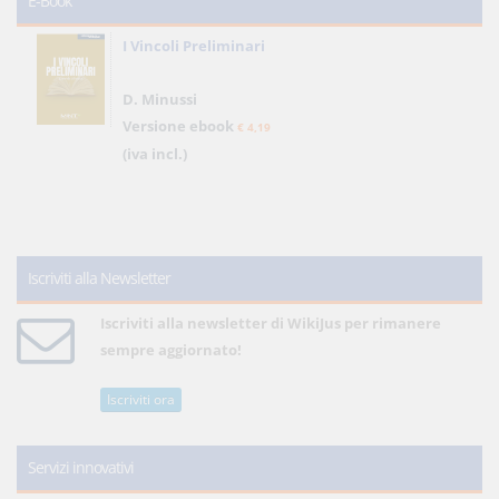
E-Book
I Vincoli Preliminari
D. Minussi
Versione ebook
€ 4,19
(iva incl.)
Iscriviti alla Newsletter
Iscriviti alla newsletter di WikiJus per rimanere
sempre aggiornato!
Iscriviti ora
Servizi innovativi