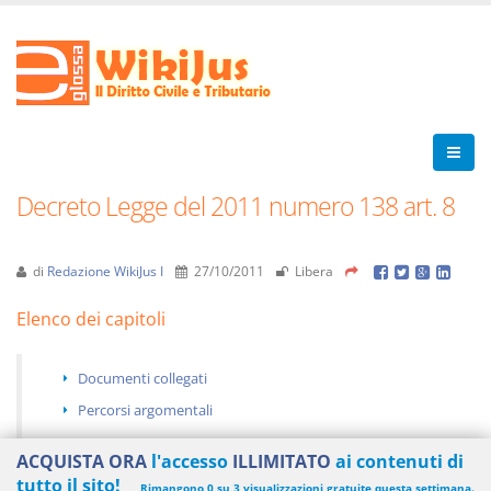
Decreto Legge del 2011 numero 138 art. 8
di
Redazione WikiJus I
27/10/2011
Libera
Elenco dei capitoli
Documenti collegati
Percorsi argomentali
ACQUISTA ORA
l'accesso
ILLIMITATO
ai contenuti di
tutto il sito!
Rimangono 0 su 3 visualizzazioni gratuite questa settimana.